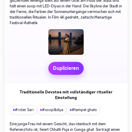
glitzernden lehenga steht auf einem Ghat am Fluss der Stadt und
hält einen soop mit LED-Diyas in der Hand. Die Skyline der Stadt in
der Ferne, die Farben der Sonnenuntergänge vermischen sich mit
traditionellen Ritualen. In Film 4K gedreht, zeitschriftenartige
Festival-Ästhetik.
Duplizieren
Traditionelle Devotee mit vollständiger ritueller
Einstellung
#roter Sari
#soop&diya
#tempel ghats
Eine junge Frau mit einem Gesicht, das identisch mit dem
Referenzfoto ist, feiert Chhath Puja in Ganga ghat. Sie trägt einen