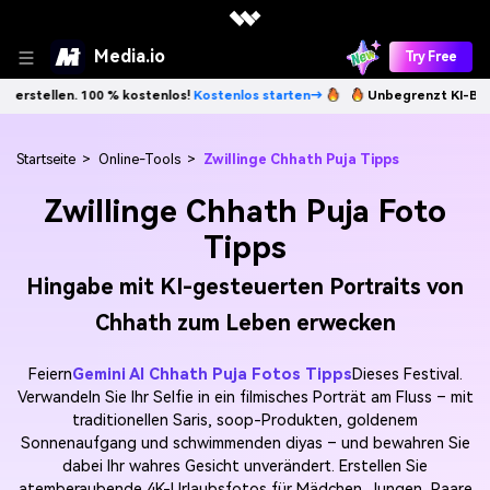
Media.io
Try Free
ostenlos!
Kostenlos starten→
Unbegrenzt KI-Bilder erstellen. 100 % 
Startseite
>
Online-Tools
>
Zwillinge Chhath Puja Tipps
Zwillinge Chhath Puja Foto
Tipps
Hingabe mit KI-gesteuerten Portraits von
Chhath zum Leben erwecken
Feiern
Gemini AI Chhath Puja Fotos Tipps
Dieses Festival.
Verwandeln Sie Ihr Selfie in ein filmisches Porträt am Fluss – mit
traditionellen Saris, soop-Produkten, goldenem
Sonnenaufgang und schwimmenden diyas – und bewahren Sie
dabei Ihr wahres Gesicht unverändert. Erstellen Sie
atemberaubende 4K-Urlaubsfotos für Mädchen, Jungen, Paare