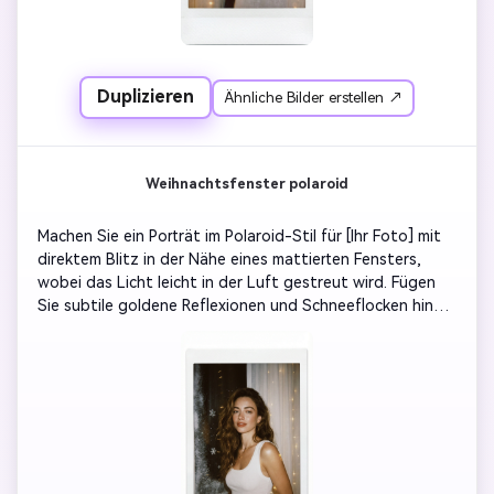
Duplizieren
Ähnliche Bilder erstellen ↗
Weihnachtsfenster polaroid
Machen Sie ein Porträt im Polaroid-Stil für [Ihr Foto] mit 
direktem Blitz in der Nähe eines mattierten Fensters, 
wobei das Licht leicht in der Luft gestreut wird. Fügen 
Sie subtile goldene Reflexionen und Schneeflocken hinzu 
und ersetzen Sie den Hintergrund durch weiße Vorhänge, 
die schwach hintergrundbeleuchtet sind, mit 
Weihnachtsbeleuchtungen. Leicht verschwommen und 
authentisch handgehaltenes Rahmen, mattes Polaroid-
Papier-Finish, nostalgische Töne.