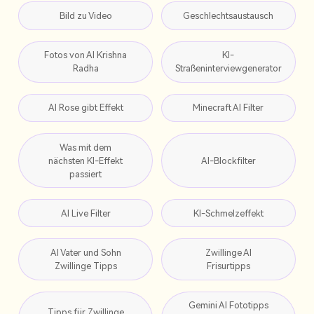
Bild zu Video
Geschlechtsaustausch
Fotos von AI Krishna
KI-
Radha
Straßeninterviewgenerator
AI Rose gibt Effekt
Minecraft AI Filter
Was mit dem
nächsten KI-Effekt
AI-Blockfilter
passiert
AI Live Filter
KI-Schmelzeffekt
AI Vater und Sohn
Zwillinge AI
Zwillinge Tipps
Frisurtipps
Gemini AI Fototipps
Tipps für Zwillinge