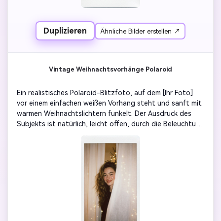
Duplizieren
Ähnliche Bilder erstellen ↗
Vintage Weihnachtsvorhänge Polaroid
Ein realistisches Polaroid-Blitzfoto, auf dem [Ihr Foto] 
vor einem einfachen weißen Vorhang steht und sanft mit 
warmen Weihnachtslichtern funkelt. Der Ausdruck des 
Subjekts ist natürlich, leicht offen, durch die Beleuchtung 
aus einer einzigen Blitzquelle mit sanftem Halo-Effekt. 
Leicht verschwommen um die Kanten, matte Filmstruktur, 
blitzende Highlights sichtbar auf den Wangen. Fügen Sie 
einen Hauch von festlicher Atmosphäre hinzu: 
verschwommenes Weihnachtsbokeh hinter dem Stoff, 
winzige Schneereflexionen, warme Töne.