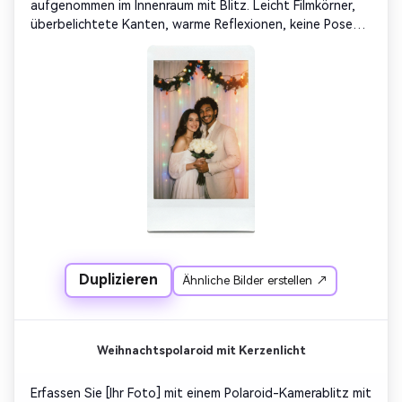
aufgenommen im Innenraum mit Blitz. Leicht Filmkörner, 
überbelichtete Kanten, warme Reflexionen, keine Posen. 
Ersetzen Sie den Hintergrund mit weichen weißen 
Vorhängen, die mit bunten Weihnachtsspiegeln funkeln. 
Bewahren Sie die Authentizität der Gesichter; Nicht 
stilisieren. Die Ausgabe muss einem echten Polaroid-
Druck ähneln – matte Oberfläche, komplett weiße 
Ränder, warme Instant-Filmpalette.
Duplizieren
Ähnliche Bilder erstellen ↗
Weihnachtspolaroid mit Kerzenlicht
Erfassen Sie [Ihr Foto] mit einem Polaroid-Kamerablitz mit 