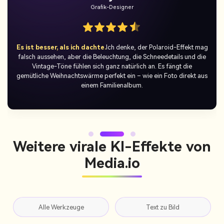
Temporäre Benutzer
Die perfekte Urlaubsüberraschung.
Ich bin in den Weihnachts-
Polaroid-Trend eingeschlossen und habe meine KI-Fotos auf
TikTok gepostet – die Reaktion war unglaublich! Jeder liebt den
nostalgischen Film-Look und den Urlaubshintergrund. Das ist mein
Lieblings-Urlaubsbeitrag dieses Jahres.
Weitere virale KI-Effekte von
Media.io
Alle Werkzeuge
Text zu Bild