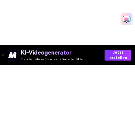
KI-Videogenerator
Jetzt
erstellen
Erstelle mühelos Videos aus Text oder Bildern
Create Your Own AI Christmas Polaroid Today!
Media.io Online Tools Quality Rating：
4.7 (162,357 Votes)
AI-Video