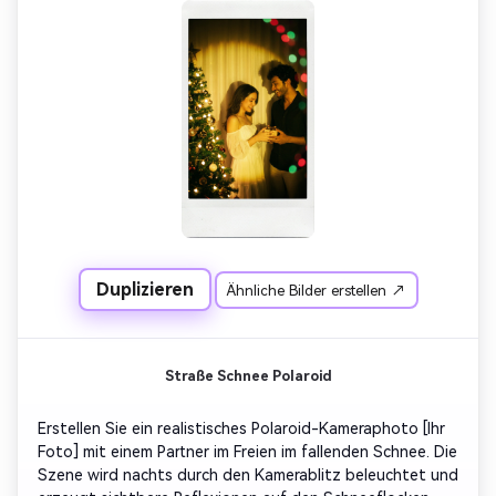
den Raumhintergrund durch weich leuchtende Vorhänge 
und verschwommene rot-grüne Reflexionen, um 
festliches Bokeh zu simulieren. Die Fotos müssen 
unposiert, natürlich und authentisch aussehen, mit 
realistischen Polaroid-Rahmen und natürlicher 
Blitzbelichtung.
Duplizieren
Ähnliche Bilder erstellen ↗
Straße Schnee Polaroid
Erstellen Sie ein realistisches Polaroid-Kameraphoto [Ihr 
Foto] mit einem Partner im Freien im fallenden Schnee. Die 
Szene wird nachts durch den Kamerablitz beleuchtet und 