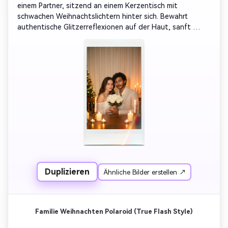
einem Partner, sitzend an einem Kerzentisch mit 
schwachen Weihnachtslichtern hinter sich. Bewahrt 
authentische Glitzerreflexionen auf der Haut, sanft 
verschwommene Kanten, warme Filmtönen. Ersetzen Sie 
den Hintergrund durch einen hellen, cremefarbenen 
Vorhang, der von orangefarbenen Kerzenlicht weich 
gefärbt ist, und lassen Sie das Gesicht unverändert. Das 
Endergebnis soll wie ein echter Instant-Fotodruck 
aussehen, mit weißen Polaroid-Rändern, matter 
Oberfläche und subtilem Lichtleck.
Duplizieren
Ähnliche Bilder erstellen ↗
Familie Weihnachten Polaroid (True Flash Style)