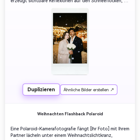
erzeugt sichtbare Reflexionen auf den Schneeflocken, 
eine sanfte Überbelichtung im Gesicht und eine 
natürliche Schattendämpfung. Ersetzen Sie den 
Hintergrund mit verschwommenen 
Weihnachtsmarktlichtern, sanften Goldtönen. Leichte 
Unschärfe, Filmkörnung und ehrliches Rahmen – es soll 
sich wie ein echtes Hand-Instant-Foto anfühlen, mit 
Polaroid-Rahmen, nostalgischer Wärme und natürlichen 
Unvollkommenheiten.
Duplizieren
Ähnliche Bilder erstellen ↗
Weihnachten Flashback Polaroid
Eine Polaroid-Kamerafotografie fängt [Ihr Foto] mit Ihrem 
Partner lächeln unter einem Weihnachtslichtkranz, 