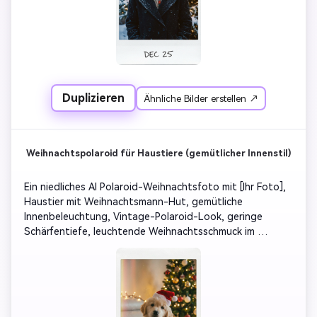
Rahmen und subtilen Filmkörnern. Verleihen Sie der 
festlichen Atmosphäre durch Lichtreflexionen und leichte 
Schneeflocken auf dem Ornament.
Duplizieren
Ähnliche Bilder erstellen ↗
Weihnachtspolaroid für Haustiere (gemütlicher Innenstil)
Ein niedliches AI Polaroid-Weihnachtsfoto mit [Ihr Foto], 
Haustier mit Weihnachtsmann-Hut, gemütliche 
Innenbeleuchtung, Vintage-Polaroid-Look, geringe 
Schärfentiefe, leuchtende Weihnachtsschmuck im 
Hintergrund, weiches festliches Glanz, filmischer 
Realismus.