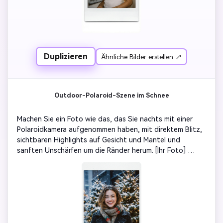
Duplizieren
Ähnliche Bilder erstellen ↗
Outdoor-Polaroid-Szene im Schnee
Machen Sie ein Foto wie das, das Sie nachts mit einer 
Polaroidkamera aufgenommen haben, mit direktem Blitz, 
sichtbaren Highlights auf Gesicht und Mantel und 
sanften Unschärfen um die Ränder herum. [Ihr Foto] 
Stehen Sie vor einem gedämpften Weihnachtsbaum mit 
verschwommenen Ornamenten und Feenlichtern, einem 
bequemen Schal und Schnee im Haar, mit einem 
natürlichen Gesichtsausdruck. Der Gesamtton sollte sich 
leicht überbelichtet, aber warm anfühlen, mit einem 
authentischen Instant-Film-Look, weißen Polaroid-