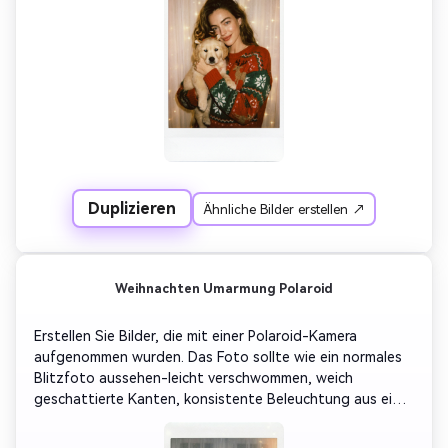
verwendet, der schwach mit verschwommenen warmen 
Lichtern leuchtet – sonst gibt es keine sichtbare 
Umgebung. Die Beleuchtung sollte realistisch aussehen-
Flash-Reflexionen auf den Augen, natürliche Schatten 
unter dem Kinn, leichte Unschärfe um die Ränder. Fügen 
Sie weiche Filmkörner, warme Vintage-Töne und sanfte 
Lichtstreuung hinzu, um eine realistische sofortige 
Filmbelichtung zu simulieren.
Duplizieren
Ähnliche Bilder erstellen ↗
Weihnachten Umarmung Polaroid
Erstellen Sie Bilder, die mit einer Polaroid-Kamera 
aufgenommen wurden. Das Foto sollte wie ein normales 
Blitzfoto aussehen-leicht verschwommen, weich 
geschattierte Kanten, konsistente Beleuchtung aus einer 
Blitzquelle. Der Mann umarmte sie sanft von hinten und 
beide lachten natürlich. Ersetzen Sie den Hintergrund 