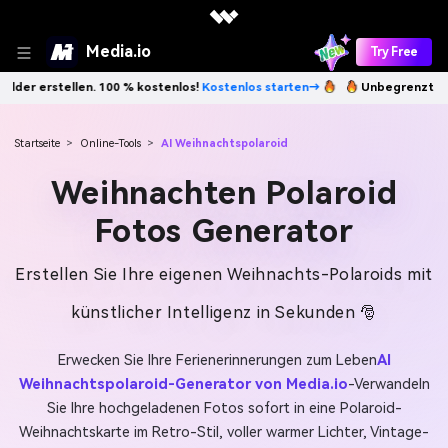
Media.io
Try Free
 100 % kostenlos!
Kostenlos starten→
Unbegrenzt KI-Bilder erstellen
Startseite
>
Online-Tools
>
AI Weihnachtspolaroid
Weihnachten Polaroid
Fotos Generator
Erstellen Sie Ihre eigenen Weihnachts-Polaroids mit
künstlicher Intelligenz in Sekunden 🎅
Erwecken Sie Ihre Ferienerinnerungen zum Leben
AI
Weihnachtspolaroid-Generator von Media.io
-Verwandeln
Sie Ihre hochgeladenen Fotos sofort in eine Polaroid-
Weihnachtskarte im Retro-Stil, voller warmer Lichter, Vintage-