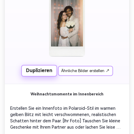
durch weiße Vorhänge und schwach leuchtende 
Weihnachtslichter hinter dem Stoff, warme orange 
Reflexionen von Lichterlichtern, sanfte Vintage-
Filmfarben. Verändern Sie nicht das Gesicht oder die 
Proportionen. Bewahren Sie realistische Blitzbelichtungen 
und Polaroid-Stil Farbtöne. Fügen Sie subtile 
Weihnachtswärme hinzu-goldenes Licht austritt, milde 
Schneepartikel, warmes Scatter-Glanzlicht.
Duplizieren
Ähnliche Bilder erstellen ↗
Weihnachtsmomente im Innenbereich
Erstellen Sie ein Innenfoto im Polaroid-Stil im warmen 
gelben Blitz mit leicht verschwommenen, realistischen 
Schatten hinter dem Paar. [Ihr Foto] Tauschen Sie kleine 
Geschenke mit Ihrem Partner aus oder lachen Sie leise 
neben dem blinkenden Weihnachtsbaum. Ersetzen Sie 