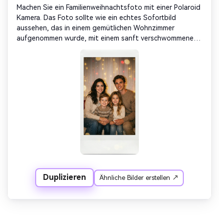
Machen Sie ein Familienweihnachtsfoto mit einer Polaroid 
Kamera. Das Foto sollte wie ein echtes Sofortbild 
aussehen, das in einem gemütlichen Wohnzimmer 
aufgenommen wurde, mit einem sanft verschwommenen 
Weihnachtsbaum im Hintergrund. [Ihr Foto] 
Familienmitglieder lächeln natürlich – Eltern und Kinder 
sitzen zusammen in warmen Pullovern. Verwenden Sie 
eine einzige blitzende Lichtquelle in dunklen Räumen, um 
sanfte Schatten und leichte Unschärfe an den Kanten zu 
erzeugen. Ersetzen Sie den Hintergrund durch weiße 
Vorhänge, die schwach leuchten unter den goldenen und 
roten Reflexionen der Weihnachtsbeleuchtung. Lassen 
Sie alle Gesichter unverändert, Filmkörner sichtbar, warme 
Glitzertöne. Fügen Sie dezente festliche Wärme hinzu – 
mit sanften Schneeflocken und sanften goldenen Bokeh-
Reflexionen.
Duplizieren
Ähnliche Bilder erstellen ↗