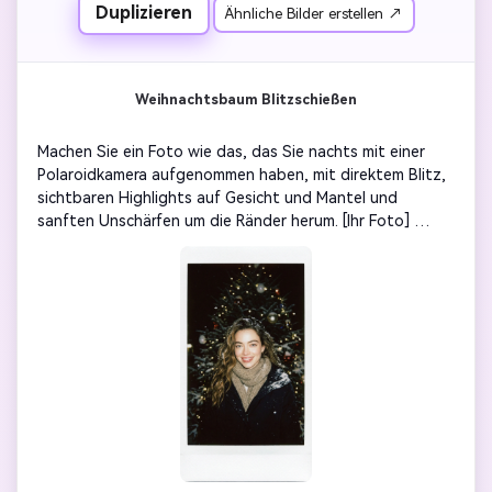
Duplizieren
Ähnliche Bilder erstellen ↗
Weihnachtsbaum Blitzschießen
Machen Sie ein Foto wie das, das Sie nachts mit einer 
Polaroidkamera aufgenommen haben, mit direktem Blitz, 
sichtbaren Highlights auf Gesicht und Mantel und 
sanften Unschärfen um die Ränder herum. [Ihr Foto] 
Stehen Sie vor einem gedämpften Weihnachtsbaum mit 
verschwommenen Ornamenten und Feenlichtern, einem 
bequemen Schal und Schnee im Haar, mit einem 
natürlichen Gesichtsausdruck. Der Gesamtton sollte sich 
leicht überbelichtet, aber warm anfühlen, mit einem 
authentischen Instant-Film-Look, weißen Polaroid-
Rahmen und subtilen Filmkörnern. Verleihen Sie der 
festlichen Atmosphäre durch Lichtreflexionen und leichte 
Schneeflocken auf dem Ornament.