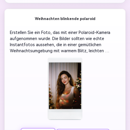
Weihnachten blinkende polaroid
Erstellen Sie ein Foto, das mit einer Polaroid-Kamera 
aufgenommen wurde. Die Bilder sollten wie echte 
Instantfotos aussehen, die in einer gemütlichen 
Weihnachtsumgebung mit warmem Blitz, leichten 
Unschärfen und natürlichen Filmkörnern in einem dunklen 
Raum aufgenommen wurden. Ändern Sie den Hintergrund 
hinter [Ihrem Foto] durch einen weich beleuchteten 
weißen Vorhang und verschwommene 
Weihnachtsbeleuchtungen, damit das Gesicht und der 
Ausdruck unverändert bleiben. Das Licht sollte leicht über 
das Bild gestreut werden, wie ein Blitz, der auf 
Schneestaub in der Luft trifft. Die Fotos müssen 
natürlich und offen aussehen und nicht posieren. Fügen 
Sie einen Hauch von festlichen Farben hinzu-warme rote 
und goldene Reflexionen, dezent weiche Schneepartikel 
schweben.