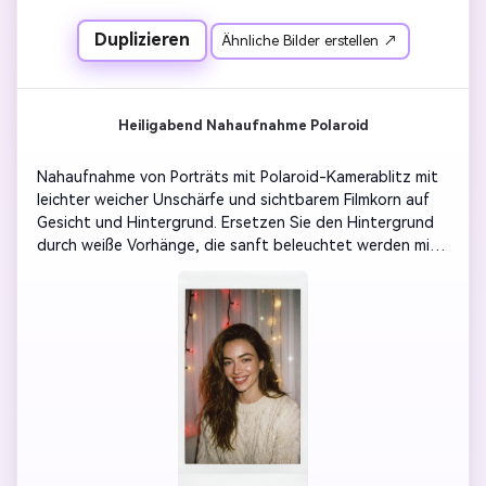
Duplizieren
Ähnliche Bilder erstellen ↗
Heiligabend Nahaufnahme Polaroid
Nahaufnahme von Porträts mit Polaroid-Kamerablitz mit 
leichter weicher Unschärfe und sichtbarem Filmkorn auf 
Gesicht und Hintergrund. Ersetzen Sie den Hintergrund 
durch weiße Vorhänge, die sanft beleuchtet werden mit 
roten und goldenen Reflexionen, um subtile 
Schneeflocken und gemütliche Weihnachtstöne 
hinzuzufügen. Das Motiv ([Ihr Foto]) trägt einen warmen 
Pullover oder Mantel, lächelt natürlich und die 
Reflexionen der Augen sind im Blitz sichtbar. Die Ausgabe 
sollte wie ein handgehaltenes Instantfoto aussehen-
matte Oberfläche, komplett weiße Ränder, keine 
Landschaft außerhalb des Objektivs hinzugefügt.