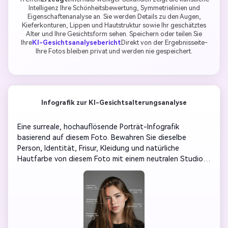
Intelligenz Ihre Schönheitsbewertung, Symmetrielinien und
Eigenschaftenanalyse an. Sie werden Details zu den Augen,
Kieferkonturen, Lippen und Hautstruktur sowie Ihr geschätztes
Alter und Ihre Gesichtsform sehen. Speichern oder teilen Sie
Ihre
KI-Gesichtsanalysebericht
Direkt von der Ergebnisseite-
Ihre Fotos bleiben privat und werden nie gespeichert.
Infografik zur KI-Gesichtsalterungsanalyse
Eine surreale, hochauflösende Porträt-Infografik 
basierend auf diesem Foto. Bewahren Sie dieselbe 
Person, Identität, Frisur, Kleidung und natürliche 
Hautfarbe von diesem Foto mit einem neutralen Studio-
Hintergrund. Das gesamte Gesicht wird durch ein 
subtiles, durchscheinendes Gesichtsanalyse-Gitter 
bedeckt, das dem 3D-Gesichtsscan-Gitter sehr ähnlich 
ist: dünne, weiche weiße Linien entlang der 
Gesichtskontur, die leicht leuchten, aber keine 
Hautdetails verbergen. Fügen Sie eine saubere vertikale 