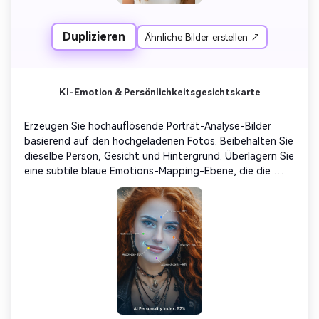
Typografie sollte dünn, sans serif und klinisch sein. 
Gesamtdesign: ruhig, schön und informativ, wie ein 
Duplizieren
Ähnliche Bilder erstellen ↗
digitaler Analysebildschirm in einem Friseursalon.
KI-Emotion & Persönlichkeitsgesichtskarte
Erzeugen Sie hochauflösende Porträt-Analyse-Bilder 
basierend auf den hochgeladenen Fotos. Beibehalten Sie 
dieselbe Person, Gesicht und Hintergrund. Überlagern Sie 
eine subtile blaue Emotions-Mapping-Ebene, die die 
erkannten Gesichtsausdrücke zeigt – Augen, Mundwinkel 
und Augenbrauen. Fügen Sie kleine Etiketten mit weißen 
Linien hinzu, die auf jeden Schlüsselbereich zeigen: 
„Vertrauen- %“, „Glücklichkeit-%“, „Ruhe-%“, „Energie-
%“, „Zugänglichkeit-%“, jeweils mit runden Markierungen 
in verschiedenen Farben kodiert. Unten in der Mitte ist 
der „AI Persönlichkeit Index: (0-100%)“ in sauberer, 
moderner Typografie angezeigt. Gesamtton: 
futuristische psychologische Laborästhetik, sanfte 