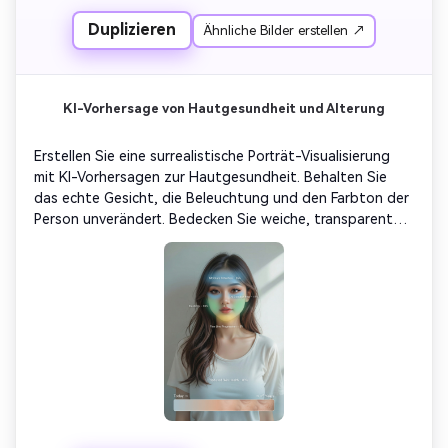
Mitte zeigt: "Golden Schnitt Score: (XX%)" Stil: Future 
Duplizieren
Ähnliche Bilder erstellen ↗
Cosmetics-Technologische Visualisierung, ultra sauber 
und elegant.
KI-Vorhersage von Hautgesundheit und Alterung
Erstellen Sie eine surrealistische Porträt-Visualisierung 
mit KI-Vorhersagen zur Hautgesundheit. Behalten Sie 
das echte Gesicht, die Beleuchtung und den Farbton der 
Person unverändert. Bedecken Sie weiche, transparente 
Gradientenbereiche auf Wangen, Stirn und unter den 
Augen mit den Etiketten „Feuchtigkeitsretention-%“, 
„Elastizitäts-%“, „UV-Schädigungsrisiko -%“, „Fortschritt 
feiner Linien -%“, „Vorhergesagte Hautgesundheit -%“. 
Gesamtgefühl: Klinische Hautpflegeprädiktive 
Visualisierung, wie ein dermatologisches Dashboard der 
Zukunft.