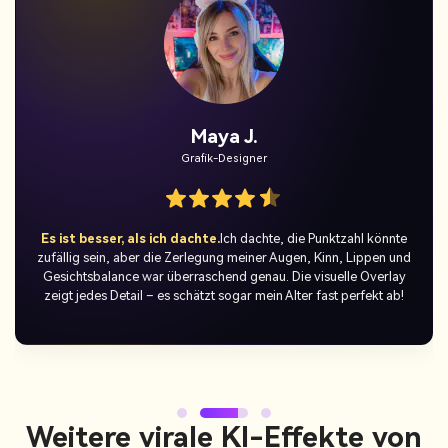
Jordan Pass.
Temporäre Benutzer
Die perfekte TikTok-Überraschung.
Ich habe mich dem
TikTok-Trend „Rate My Face AI“ mit Selfie-Ergebnissen von
Media.io angeschlossen, und die Leute können nicht glauben, wie
real und wissenschaftlich es aussieht. Die Bewertungen werden
verrückt-jeder will seine eigene Gesichtsbewertung ausprobieren.
Weitere virale KI-Effekte von