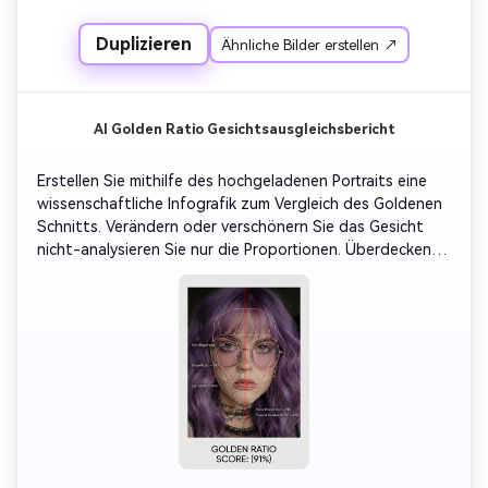
Studio-Beleuchtung, minimalistisch, aber ausdrucksstark.
Duplizieren
Ähnliche Bilder erstellen ↗
AI Golden Ratio Gesichtsausgleichsbericht
Erstellen Sie mithilfe des hochgeladenen Portraits eine 
wissenschaftliche Infografik zum Vergleich des Goldenen 
Schnitts. Verändern oder verschönern Sie das Gesicht 
nicht-analysieren Sie nur die Proportionen. Überdecken 
Sie die dünne weiße geometrische Linie, die die „Goldene 
Maske“ zeigt (Symmetrierichtlinie für die Platzierung von 
Augen, Lippen und Nase). Markieren Sie fünf Bereiche mit 
exakten Partituren: „Augenausrichtung -%“, 
„Nasenproportion-%“, „Lippenbreite -%“, 
„Gesichtsproportion-%“, „Gesamtgoldener Schnitt -%“. 
Fügen Sie eine saubere vertikale rote Mittellinie als 
Symmetrierreferenz hinzu. Verwenden Sie einen 
hellgrauen Hintergrund, weißen Text und eine minimale 
moderne Benutzeroberfläche Typografie. Unten in der 