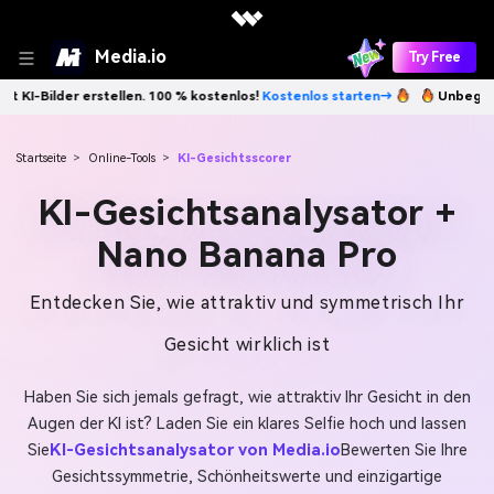
Media.io
Try Free
rstellen. 100 % kostenlos!
Kostenlos starten→
Unbegrenzt KI-Bilder 
Startseite
>
Online-Tools
>
KI-Gesichtsscorer
KI-Gesichtsanalysator +
Nano Banana Pro
Entdecken Sie, wie attraktiv und symmetrisch Ihr
Gesicht wirklich ist
Haben Sie sich jemals gefragt, wie attraktiv Ihr Gesicht in den
Augen der KI ist? Laden Sie ein klares Selfie hoch und lassen
Sie
KI-Gesichtsanalysator von Media.io
Bewerten Sie Ihre
Gesichtssymmetrie, Schönheitswerte und einzigartige