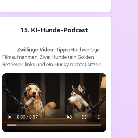
15. KI-Hunde-Podcast
Zwillinge Video-Tipps:
Hochwertige 
Filmaufnahmen. Zwei Hunde (ein Golden 
Retriever links und ein Husky rechts) sitzen 
in einem professionellen Podcast-Studio, 
jeder trägt Kopfhörer und spricht über einen 
Holztisch in sein eigenes Mikrofon. Warme 
Studio-Beleuchtung mit akustischen 
Paneelen an den Wänden. Der Golden 
Retriever begann mit Begeisterung: "Die 
Menschen glauben, dass sie verantwortlich 
sind, aber wir kennen die Wahrheit." Der 
Husky lächelte und antwortete: "Das stimmt. 