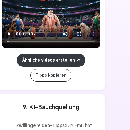
Kein Lachen im Studio, nur 
sporadisches Geschwätz "," Stimmung 
":" glücklich, aufgeregt"}
Ähnliche videos erstellen
Tipps kopieren
9. KI-Bauchquellung
Zwillinge Video-Tipps:
Die Frau hat 