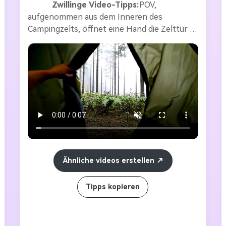
Zwillinge Video-Tipps:
POV, 
aufgenommen aus dem Inneren des 
Campingzelts, öffnet eine Hand die Zelttür 
und enthüllt die Szene draußen. Durch die 
Kamera sehen wir eine Ingwerkatze, die in 
einem dichten, nebligen Kiefernwald steht. 
[Ginger Cat] ging hinüber und schaute direkt 
in die Kamera. Überraschenderweise hob er 
seine Pfote und zeigte auf einen Finger. Der 
Gesamtstil soll filmisch sein, mit reichen 
Details, realistischer Beleuchtung und 
hochauflösender 4K, die einen scharfen 
Kontrast zwischen ruhigen Naturszenen und 
Ähnliche videos erstellen
absurder Action schafft. Die Finger der 
Ingwerkatze waren genau richtig angehoben. 
Wie das hochgeladene Bild
Tipps kopieren