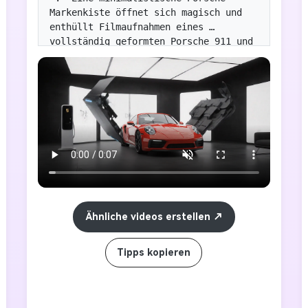
Markenkiste öffnet sich magisch und 
enthüllt Filmaufnahmen eines 
vollständig geformten Porsche 911 und 
des umliegenden, sofort 
zusammengebauten stilvollen Porsche-
Themenshowrooms. Ohne Text. "," Style 
":" Film "," Kamera ":" Fixed 
Weitwinkel, subtil Zoom in kritischen 
Übergängen "," Beleuchtung ":" 
Kontrolliert, High-Tech, Übergang von 
Dunkel zu hell und sauber "," Room ":" 
Leerer futuristischer Raum verwandelt 
sich in einen minimalistischen Porsche 
Showroom "," Element ": [" Porsche 
Marke (leuchtende Nähte) "," Porsche 
Ähnliche videos erstellen
911 Fahrzeuge "," Ladestation "," 
Minimalistische Displaytafeln "," 
Tipps kopieren
Ambient Lighting Element "]," Sport 
":" Crate Panel glatt und leise 
einziehen, Auto Display Panel "," End 
":" Original, verführerische Porsche 