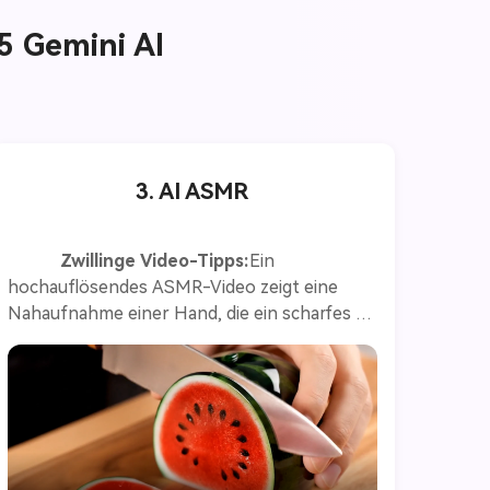
15 Gemini AI
3. AI ASMR
Zwillinge Video-Tipps:
Ein 
hochauflösendes ASMR-Video zeigt eine 
Nahaufnahme einer Hand, die ein scharfes 
Messer hält und sanft eine surreale 
Wassermelone aus kristallklarem Glas 
aufschneidet. Die Wassermelone wird auf 
einem polierten Holzschneidebrett gelegt, 
und ihre Schale imitiert eine dunkelgrüne 
Schale mit subtilen Streifen. Wenn das 