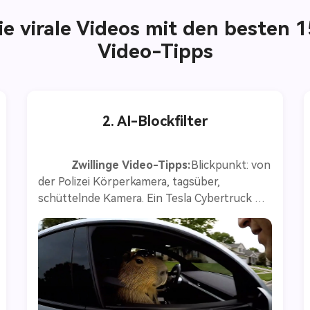
ie virale Videos mit den besten 
Video-Tipps
2. AI-Blockfilter
Zwillinge Video-Tipps:
Blickpunkt: von 
der Polizei Körperkamera, tagsüber, 
schüttelnde Kamera. Ein Tesla Cybertruck 
steht auf einer Vorstadtstraße. Der Fahrer, 
ein Capybara, trägt Sicherheitsgurt und 
Sonnenbrille und hält fest am Lenkrad. Der 
Beamte kam näher, seine Taschenlampe 
spiegelte sich am Fenster des Autos. Offizier 
(entschlossen): "Sir, wissen Sie, dass Sie mit 