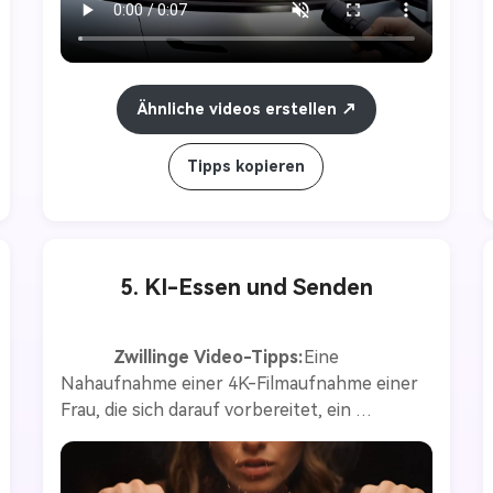
90 mph in einer 40 mph Zone fahren?" 
Capybara (murrt, irritiert): „Officer, ich habe 
noch etwas zu erledigen.“ Plötzlich tritt der 
Capybara auf das Gaspedal. Die Reifen 
Ähnliche videos erstellen
knallten und der Cybertruck schnellte weg.
Tipps kopieren
5. KI-Essen und Senden
Zwillinge Video-Tipps:
Eine 
Nahaufnahme einer 4K-Filmaufnahme einer 
Frau, die sich darauf vorbereitet, ein 
leuchtendes, lavaähnliches Steak zu essen, 
das zischt und eine geschmolzene Textur 
aussendet. Während sie das Fleisch mit 