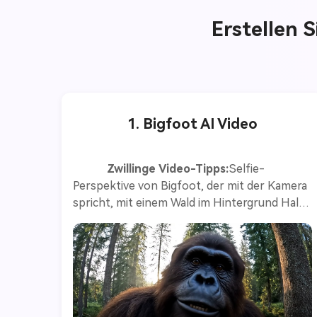
Erstellen S
1. Bigfoot AI Video
Zwillinge Video-Tipps:
Selfie-
Perspektive von Bigfoot, der mit der Kamera 
spricht, mit einem Wald im Hintergrund Hallo 
zusammen und willkommen zurück im Vlog 
von Bigfoot, es ist ein wunderschöner 
Morgen, die Sonne kommt heraus, die Vögel 
sind im Stamm, ein absolut perfekter Tag