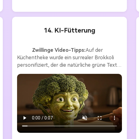
14. KI-Fütterung
Zwillinge Video-Tipps:
Auf der 
Küchentheke wurde ein surrealer Brokkoli 
personifiziert, der die natürliche grüne Textur 
und die eng zusammengeschlossenen 
Knospen beibehält, aber ein lebensechtes 
menschliches Gesicht zeigt, das nahtlos in 
den Brokkoli Stiel integriert ist. Das Gesicht 
ist ebenfalls Brokkoli mit dezenten Grübchen 
und einem natürlichen pflanzlichen Glanz. 
Seine entspannten Augen starrten nach 
vorne. Die Szene beginnt mit einer 
Nahaufnahme von Broccolis Gesicht, von 