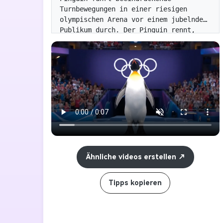
Turnbewegungen in einer riesigen 
olympischen Arena vor einem jubelnden 
Publikum durch. Der Pinguin rennt, 
springt und führt eine Reihe eleganter 
Flips und akrobatischer Bewegungen mit 
erstaunlicher Beweglichkeit durch. 
Nach der Bewegung beendet die Giraffe 
mit einem großen Flip, steht fest und 
nimmt eine stolze Pose ein. Im 
Hintergrund ist das olympische Symbol 
deutlich sichtbar, die Atmosphäre ist 
lebhaft und aufregend. Helle Lichter, 
hohe Qualität, 8 Sekunden. "}
Ähnliche videos erstellen
Tipps kopieren