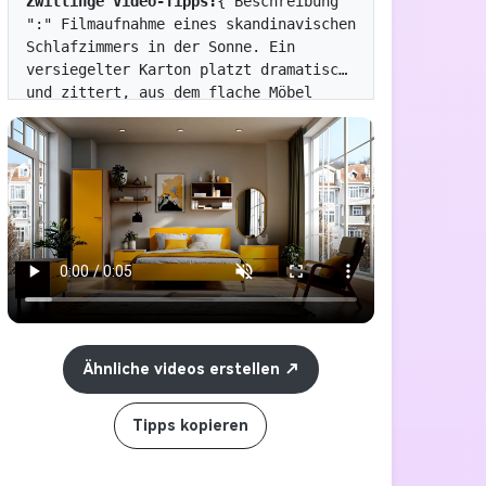
Zwillinge Video-Tipps:
{"Beschreibung 
":" Filmaufnahme eines skandinavischen 
Schlafzimmers in der Sonne. Ein 
versiegelter Karton platzt dramatisch 
und zittert, aus dem flache Möbel 
platzen aus der Schachtel und werden 
schnell zu einem ruhigen und 
stilvollen Raum zusammengebaut, mit 
einer hellgelben Decke auf dem Bett. 
Kein Text. "," Style ":" Filmstil "," 
Kamera ":" Fixed Weitwinkel "," 
Beleuchtung ":" Naturwarme Farben mit 
kühlen Farben "," Zimmer ":" 
Böhmisches Schlafzimmer "," Elemente 
":" Karton (visuelles Schild), "Bett 
mit gelben Decken auf dem Bett.
Ähnliche videos erstellen
Tipps kopieren