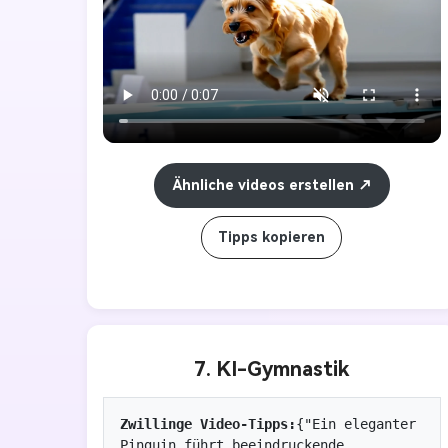
Körper fest zusammen und führen mehrere 
präzise Drehungen durch. Wenn die Rotation 
beendet ist, streckt sich das Probanden 
sanft aus und taucht senkrecht ins Wasser, 
wobei die Hände zuerst stehen, was ein 
minimales Spritzen erzeugt. Fügen Sie 
Hintergrundstimme von Live-
Ähnliche videos erstellen
Kommentatoren, Jubeln der Menge und 
realistische Spritzer beim Betreten hinzu.
Tipps kopieren
7. KI-Gymnastik
Zwillinge Video-Tipps:
{"Ein eleganter 
Pinguin führt beeindruckende 