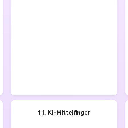
Showroom "," End ":" Original, 
verführerische Porsche Showroom "
11. KI-Mittelfinger