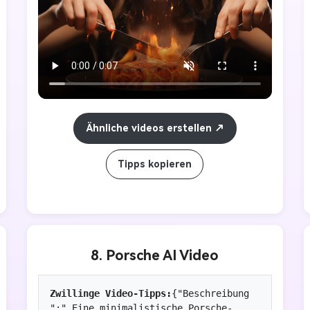
Messer und Gabel schneidet, steigen die 
Flammen natürlich auf. Die Oberfläche 
pulsiert mit Hitze und feurigen Texturen, die 
Dampf und Funken ausstrahlen. Die Frau sah 
aufmerksam aus und öffnete ihre Lippen 
leicht in Ehrfurcht. Zu den 
Umgebungsgeräuschen gehören zischende 
Ähnliche videos erstellen
Geräusche, sprudelndes Magma, subtile 
Atemgeräusche und tiefes atmosphärisches 
Summen. Keine Worte, keine Musik, keine 
Tipps kopieren
Zeichen. Immersiv, surreal und 
loopfreundlich. 8 Sekunden.
8. Porsche AI Video
Zwillinge Video-Tipps:
{"Beschreibung 
":" Eine minimalistische Porsche-