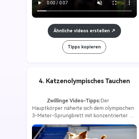
Ähnliche videos erstellen
Tipps kopieren
4. Katzenolympisches Tauchen
Zwillinge Video-Tipps:
Der 
Hauptkörper näherte sich dem olympischen 
3-Meter-Sprungbrett mit konzentrierter 
Entschlossenheit und sprintete kraftvoll 
entlang des flexiblen Bretts. Schließlich 
schießen sie explosiv in die Luft, drücken ihre 