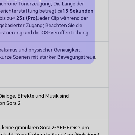
los!
nchrone Tonerzeugung; Die Länge der
erichterstattung beträgt ca
15 Sekunden
bis zu
~ 25s (Pro)
Jeder Clip während der
ngsbasierter Zugang; Beachten Sie die
strierung und die iOS-Veröffentlichung.
alismus und physischer Genauigkeit;
 kurze Szenen mit starker Bewegungstreue.
Dialoge, Effekte und Musik sind
n Sora 2.
keine granulären Sora 2-API-Preise pro
tlicht. Zugriff über die Sora-App (Einladung)