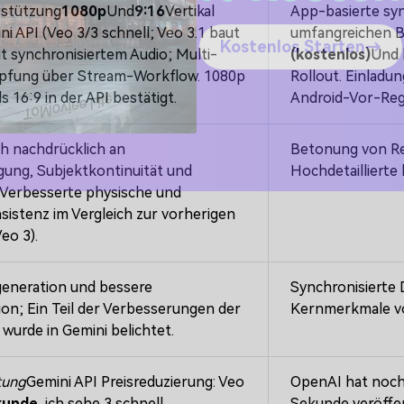
% kosten
rstützung
1080p
Und
9:16
Vertikal
App-basierte sy
ni API (Veo 3/3 schnell; Veo 3.1 baut
umfangreichen B
it synchronisiertem Audio; Multi-
(kostenlos)
Und 
pfung über Stream-Workflow. 1080p
Rollout. Einladu
Kostenlos Starten→
ls 16:9 in der API bestätigt.
Android-Vor-Regi
ch nachdrücklich an
Betonung von Re
ng, Subjektkontinuität und
Hochdetaillierte
 Verbesserte physische und
sistenz im Vergleich zur vorherigen
eo 3).
generation und bessere
Synchronisierte 
on; Ein Teil der Verbesserungen der
Kernmerkmale vo
 wurde in Gemini belichtet.
tung
Gemini API Preisreduzierung: Veo
OpenAI hat noch 
kunde
, ich sehe 3 schnell
Sekunde veröffen