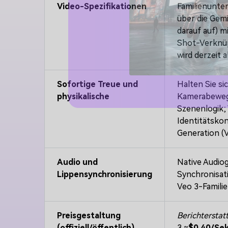
Video-Spezifikationen
Familienunte
über die Gemi
darauf auf) m
Shot-Verknü
wird derzeit a
Sofortige Treue und
Halten Sie si
physikalische
Kamerabewegu
Szenenlogik;
Identitätskon
Generation (V
Audio und
Native Audio
Lippensynchronisierung
Synchronisati
Veo 3-Familie
Preisgestaltung
Berichterstat
(offiziell/öffentlich)
3 ≈
$0.40/Se