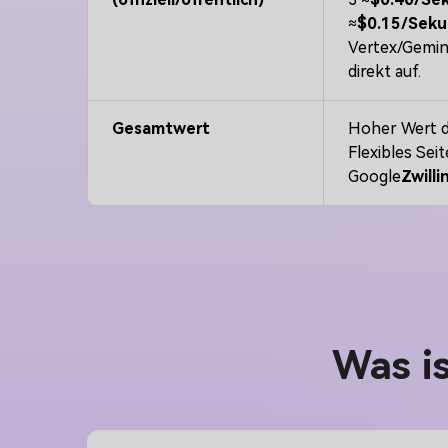
≈
$0.15/Sek
Vertex/Gemini
direkt auf.
Gesamtwert
Hoher Wert d
Flexibles Seit
Google
Zwilli
Was is