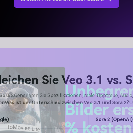
eichen Sie Veo 3.1 vs. 
 Sora 2
Generieren Sie Spezifikationen, reale Tipptreue, Audi
Unbegren
en
Was ist der Unterschied zwischen Veo 3.1 und Sora 2?
U
Bilder er
gle)
Sora 2 (OpenAI)