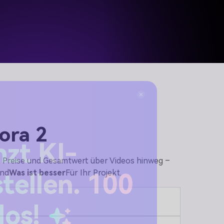
Sora 2
o, Preise und Gesamtwert über Videos hinweg –
zt KI-
nd
Was ist besser
Für Ihr Projekt.
stellen. 100