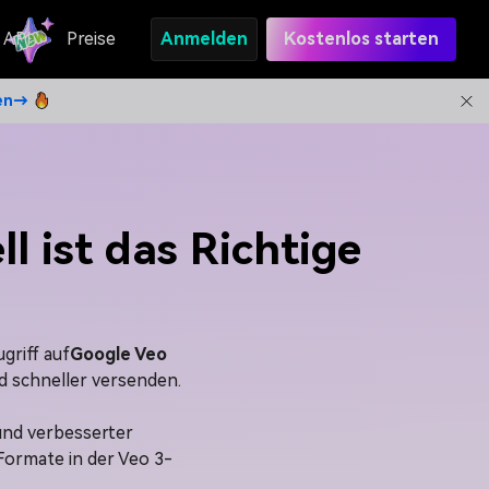
API
Preise
Anmelden
Kostenlos starten
ten→
 ist das Richtige
griff auf
Google Veo
d schneller versenden.
und verbesserter
Formate in der Veo 3-