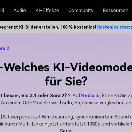
ld
Audio
KI-Effekte
Community
Ressourcen
egrenzt KI-Bilder erstellen. 100 % kostenlos!
Kostenlos star
ra 2
2-Welches KI-Videomodell
für Sie?
t besser, Vio 3.1 oder Sora 2?
？ Auf
Media.io
, können Sie Zu
2
An einem Ort-Modelle wechseln, Ergebnisse vergleichen un
)
Schwerpunkt auf Filmsteuerung, synchronisiertem Sound 
k durch Multi-Links – jetzt unterstützt 1080p und vertikale 
Serie.