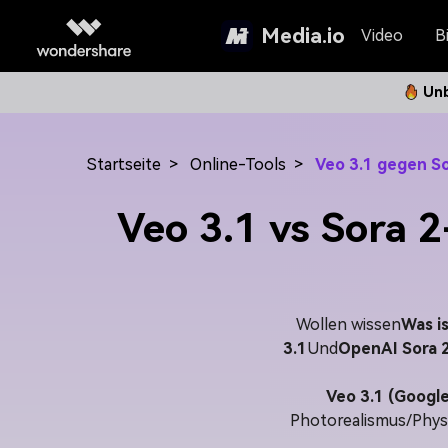
Media.io
Video
Bi
Unb
Startseite
>
Online-Tools
>
Veo 3.1 gegen So
Veo 3.1 vs Sora 
Wollen wissen
Was is
3.1
Und
OpenAI Sora 
Veo 3.1 (Google
Photorealismus/Physi