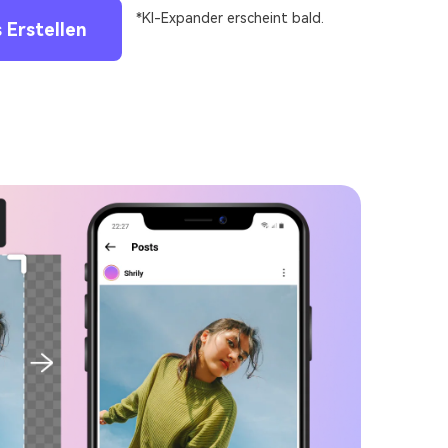
*KI-Expander erscheint bald.
 Erstellen