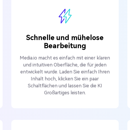
Schnelle und mühelose
Bearbeitung
Media.io macht es einfach mit einer klaren
und intuitiven Oberfläche, die für jeden
entwickelt wurde. Laden Sie einfach Ihren
Inhalt hoch, klicken Sie ein paar
Schaltflächen und lassen Sie die KI
Großartiges leisten.