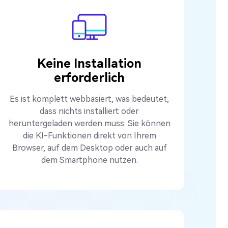
Keine Installation
erforderlich
Es ist komplett webbasiert, was bedeutet,
dass nichts installiert oder
heruntergeladen werden muss. Sie können
die KI-Funktionen direkt von Ihrem
Browser, auf dem Desktop oder auch auf
dem Smartphone nutzen.