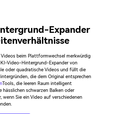
intergrund-Expander
itenverhältnisse
hre Videos beim Plattformwechsel merkwürdig
r KI-Video-Hintergrund-Expander von
ale oder quadratische Videos und füllt die
Hintergründen, die dem Original entsprechen
n
Tools, die leeren Raum intelligent
ne hässlichen schwarzen Balken oder
r, wenn Sie ein Video auf verschiedenen
enden.