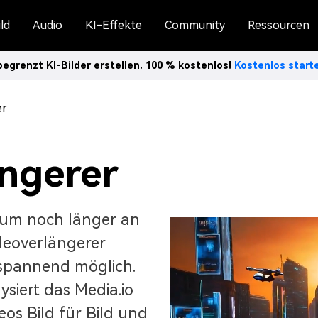
ld
Audio
KI-Effekte
Community
Ressourcen
egrenzt KI-Bilder erstellen. 100 % kostenlos!
Kostenlos star
er
ängerer
ikum noch länger an
ideoverlängerer
 spannend möglich.
lysiert das Media.io
eos Bild für Bild und