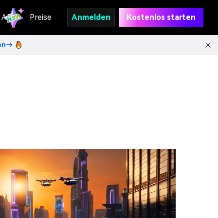
API
Preise
Anmelden
Kostenlos starten
ten→