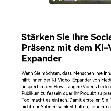
Stärken Sie Ihre Soc
Präsenz mit dem KI-
Expander
Wenn Sie möchten, dass Menschen Ihre Inha
hilft Ihnen der KI-Video-Expander von Media
ansprechenden Flow. Längere Videos bedeut
Publikum zu fesseln oder Ihr Produkt zu prä
Tool macht es einfach. Damit erstellen Sie R
nicht nur Aufmerksamkeit halten, sondern a