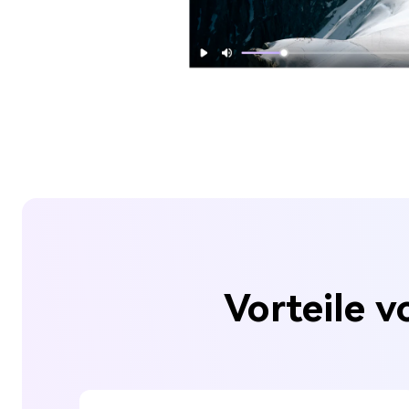
Vorteile 