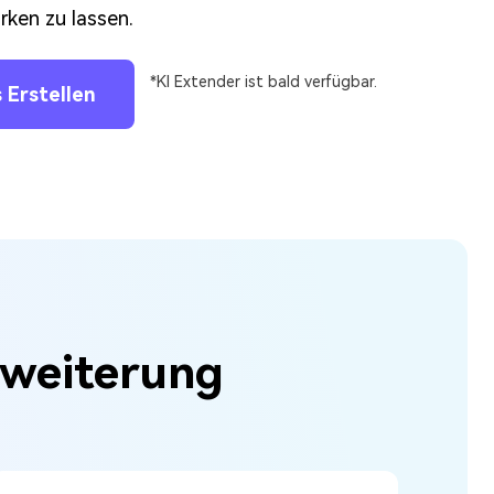
rken zu lassen.
*KI Extender ist bald verfügbar.
 Erstellen
rweiterung