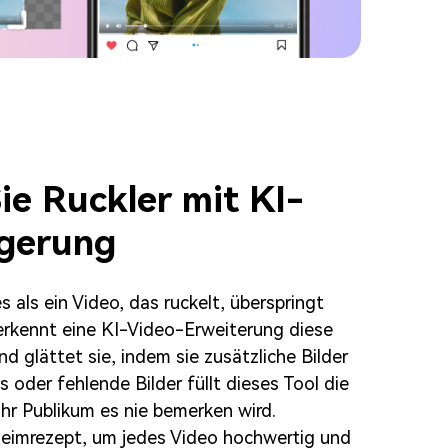
ie Ruckler mit KI-
ngerung
s als ein Video, das ruckelt, überspringt
 erkennt eine KI-Video-Erweiterung diese
glättet sie, indem sie zusätzliche Bilder
ps oder fehlende Bilder füllt dieses Tool die
Ihr Publikum es nie bemerken wird.
heimrezept, um jedes Video hochwertig und