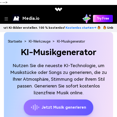
-
-->
Media.io
Try Free
der erstellen. 100 % kostenlos!
Kostenlos starten→
Unbegrenzt KI-Bi
Startseite
KI-Werkzeuge
KI-Musikgenerator
KI-Musikgenerator
Nutzen Sie die neueste KI-Technologie, um
Musikstücke oder Songs zu generieren, die zu
Ihrer Atmosphäre, Stimmung oder Ihrem Stil
passen. Generieren Sie sofort kostenlos
lizenzfreie Musik online.
Jetzt Musik generieren