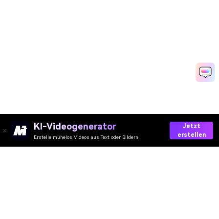
KI-Videogenerator
Jetzt
erstellen
Erstelle mühelos Videos aus Text oder Bildern
Jetzt Musik Generieren
Media.io Online Tools
Qualitätswertung:
4.8
(215,357 Stimmen)
Ihre umfassende AI Video-/Audio- und Foto-Toolbox