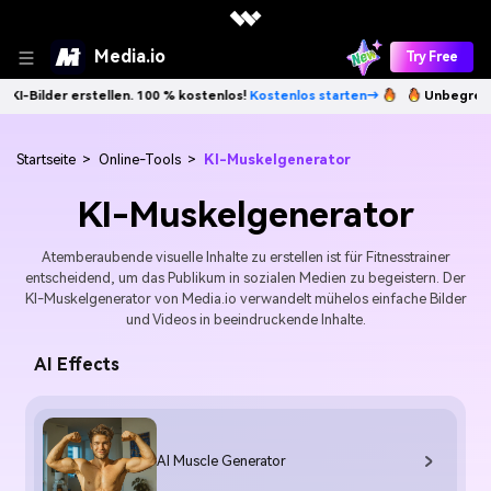
Media.io
Try Free
r erstellen. 100 % kostenlos!
Kostenlos starten→
Unbegrenzt KI-Bild
Startseite
>
Online-Tools
>
KI-Muskelgenerator
KI-Muskelgenerator
Atemberaubende visuelle Inhalte zu erstellen ist für Fitnesstrainer
entscheidend, um das Publikum in sozialen Medien zu begeistern. Der
KI-Muskelgenerator von Media.io verwandelt mühelos einfache Bilder
und Videos in beeindruckende Inhalte.
AI Effects
AI Muscle Generator