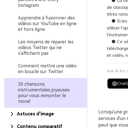
● La sélec
instagram
de classiq
titres rom
Apprendre à fusionner des
● Si les 
vidéos sur YouTube en ligne
utiliser l
et hors ligne
l'instrume
● Ce sépar
Les moyens de réparer les
vidéos Twitter qui ne
télécharge
s'affichent pas
et vidéo,
Comment mettre une vidéo
Ask AI for
en boucle sur Twitter
Chat
20 chansons
instrumentales joyeuses
pour vous remonter le
moral
Lorsqu'une gra
Astuces d’image
services d'un 
peut que vous 
Contenu comparatif