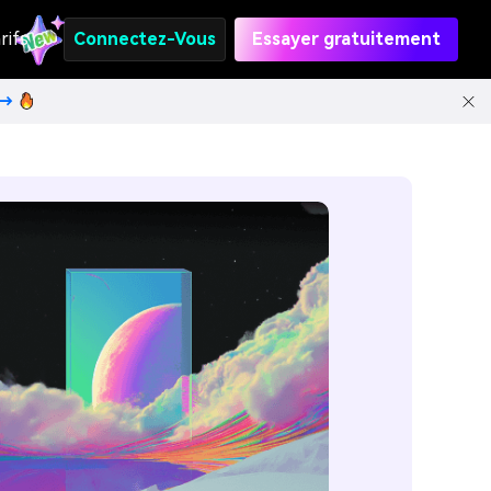
rifs
Connectez-Vous
Essayer gratuitement
t→