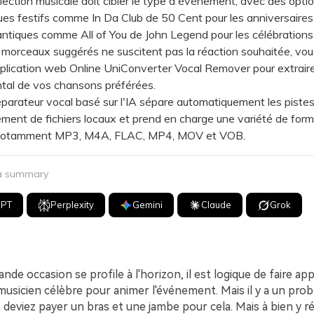
tion musicale doit cibler le type d'événement, avec des optio
ues festifs comme In Da Club de 50 Cent pour les anniversaires
antiques comme All of You de John Legend pour les célébrations
morceaux suggérés ne suscitent pas la réaction souhaitée, vo
'application web Online UniConverter Vocal Remover pour extrair
ntal de vos chansons préférées.
ateur vocal basé sur l'IA sépare automatiquement les pistes 
ment de fichiers locaux et prend en charge une variété de form
 notamment MP3, M4A, FLAC, MP4, MOV et VOB.
 a summary
GPT
Perplexity
Gemini
Claude
Grok
nde occasion se profile à l'horizon, il est logique de faire app
musicien célèbre pour animer l'événement. Mais il y a un probl
deviez payer un bras et une jambe pour cela. Mais à bien y réf