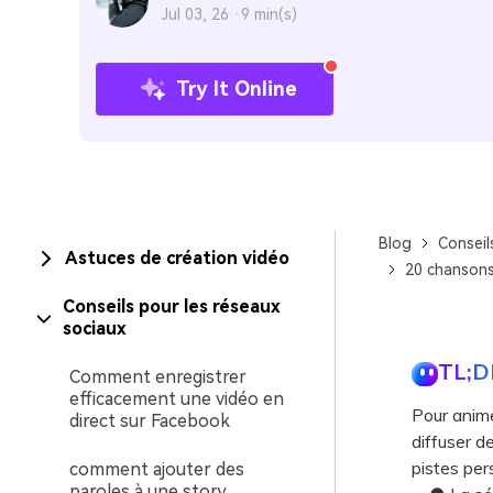
Jul 03, 26 ·
9 min(s)
Try It Online
Blog
Conseil
Astuces de création vidéo
20 chansons
Conseils pour les réseaux
sociaux
TL;D
Comment enregistrer
efficacement une vidéo en
Pour anim
direct sur Facebook
diffuser d
pistes per
comment ajouter des
paroles à une story