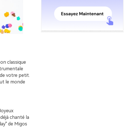
on classique
strumentale
de votre petit.
out le monde
"Joyeux
 déjà chanté la
day" de Migos