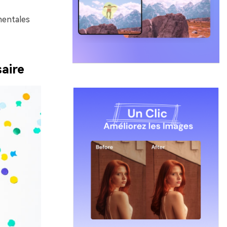
mentales
saire