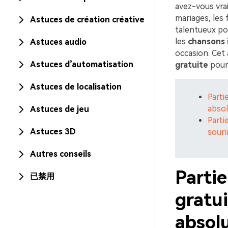
avez-vous vrai
mariages, les 
Astuces de création créative
talentueux pou
les
chansons 
Astuces audio
occasion. Cet 
Astuces d’automatisation
gratuite
pour
Astuces de localisation
Parti
abso
Astuces de jeu
Parti
Astuces 3D
souri
Autres conseils
Parti
已禁用
gratui
absol