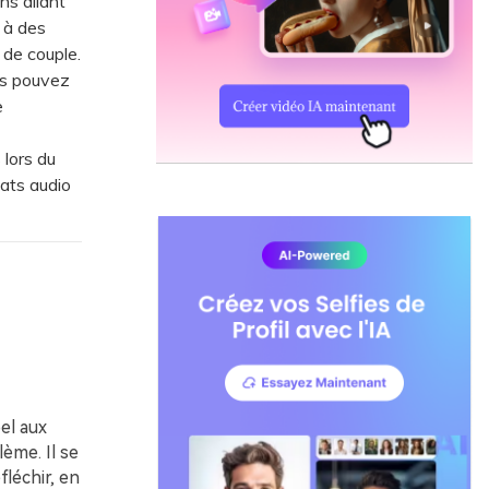
ns allant
 à des
 de couple.
us pouvez
e
lors du
ats audio
el aux
ème. Il se
léchir, en