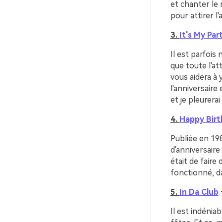
et chanter le 
pour attirer l
3.
It's My Par
Il est parfois
que toute l'at
vous aidera à 
l'anniversaire 
et je pleurerai 
4.
Happy Birt
Publiée en 19
d'anniversaire
était de faire 
fonctionné, d
5.
In Da Club
Il est indénia