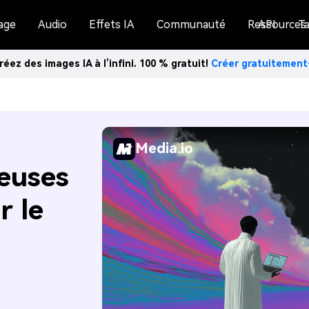
age
Audio
Effets IA
Communauté
Ressources
API
Ta
réez des images IA à l’infini. 100 % gratuit!
Créer gratuitemen
Media.io
euses
r le