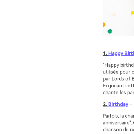
1.
Happy Birt
"Happy birthd
utilisée pour 
par Lords of B
En jouant cet
chante les par
2.
Birthday
–
Parfois, la ch
anniversaire".
chanson de no