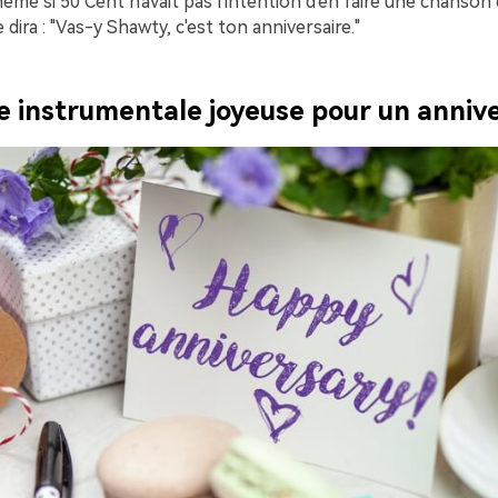
même si 50 Cent n'avait pas l'intention d'en faire une chanson 
dira : "Vas-y Shawty, c'est ton anniversaire."
e instrumentale joyeuse pour un annive