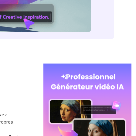
vez
ropres