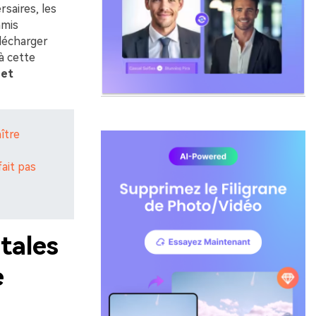
saires, les
amis
élécharger
à cette
 et
ître
fait pas
tales
e