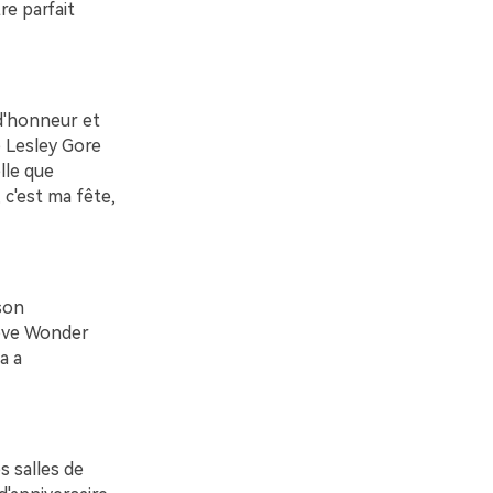
re parfait
 d'honneur et
e Lesley Gore
lle que
, c'est ma fête,
son
Steve Wonder
a a
s salles de