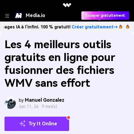
Media.io
Essayer gratuitement
 l’infini. 100 % gratuit!
Créer gratuitement→
Créez des im
Les 4 meilleurs outils
gratuits en ligne pour
fusionner des fichiers
WMV sans effort
Manuel Gonzalez
by
Jun 11, 26 ·
9 min(s)
Try It Online