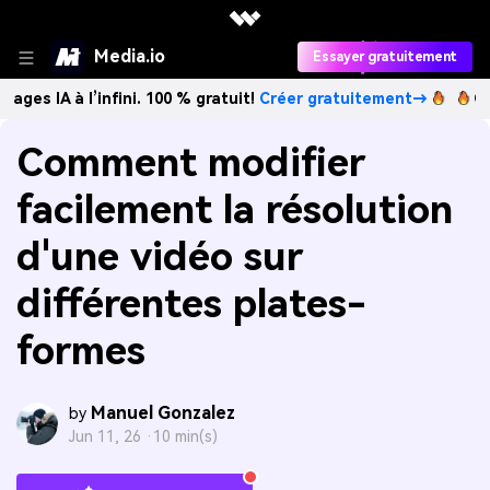
Media.io
Essayer gratuitement
l’infini. 100 % gratuit!
Créer gratuitement→
Créez des im
Comment modifier
facilement la résolution
d'une vidéo sur
différentes plates-
formes
Manuel Gonzalez
by
Jun 11, 26 ·
10 min(s)