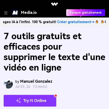
Media.io
Essayer gratuitement
 l’infini. 100 % gratuit!
Créer gratuitement→
Créez des im
7 outils gratuits et
efficaces pour
supprimer le texte d'une
vidéo en ligne
Manuel Gonzalez
by
Jul 03, 26 ·
13 min(s)
Try It Online