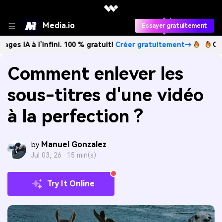
Media.io
Essayer gratuitement
infini. 100 % gratuit!
Créer gratuitement→
Créez des imag
Comment enlever les
sous-titres d'une vidéo
à la perfection ?
Manuel Gonzalez
by
Jul 03, 26 ·
15 min(s)
Try It Online