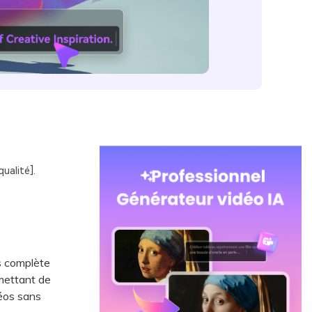
ualité].
us complète
mettant de
déos sans