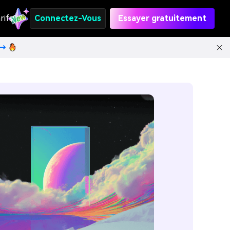
rifs
Connectez-Vous
Essayer gratuitement
t→