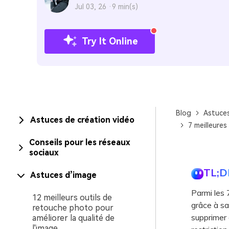
Jul 03, 26 ·
9 min(s)
Try It Online
Blog
Astuce
Astuces de création vidéo
7 meilleures
Conseils pour les réseaux
sociaux
TL;D
Astuces d’image
Parmi les 
12 meilleurs outils de
grâce à sa
retouche photo pour
supprimer 
améliorer la qualité de
l'image