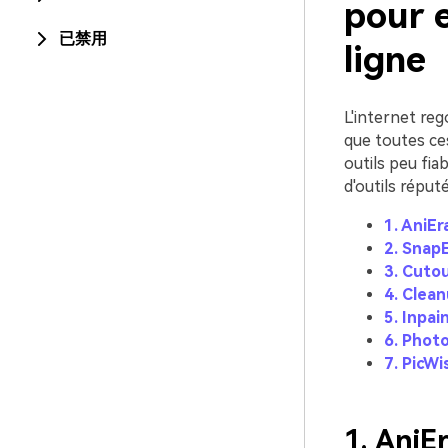
pour e
已禁用
ligne
L'internet reg
que toutes ces
outils peu fia
d'outils réputé
1. AniEr
2. Snap
3. Cuto
4. Clean
5. Inpai
6. Phot
7. PicWi
1.
AniEr