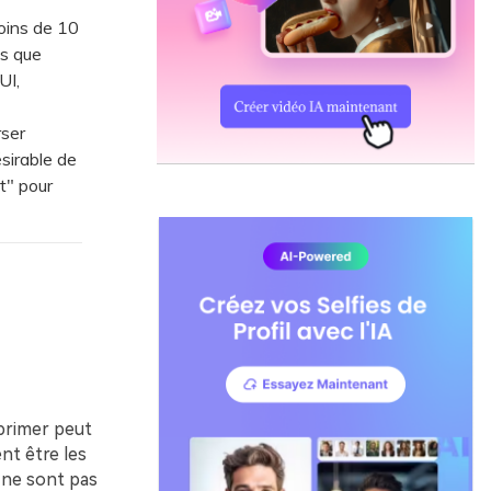
oins de 10
is que
UI,
rser
ésirable de
t" pour
pprimer peut
ent être les
 ne sont pas