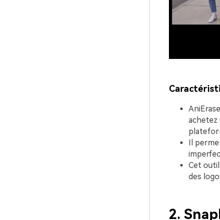
Caractérist
AniEraser
achetez 
plateform
Il perme
imperfec
Cet outi
des logo
2.
Snap