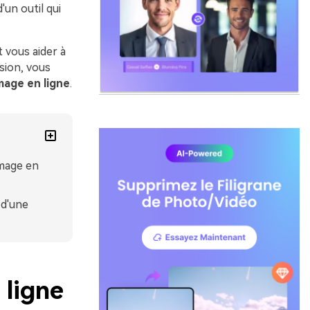
'un outil qui
t vous aider à
ssion, vous
mage en ligne
.
image en
 d'une
 ligne