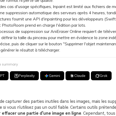
 de format ni perte de qualité.
 cas d'usage spécifiques, Inpaint est limité aux fichiers de m
ne suppression automatique des serveurs après 4 heures, tand
ctures fournit une API d'inpainting pour les développeurs (Swift
t PhotoRoom prend en charge l'édition par lots.
essus de suppression sur AniEraser Online requiert de téléve
e définir la taille du pinceau pour mettre en évidence la zone ind
écise, puis de cliquer sur le bouton "Supprimer l'objet maintenan
A générer le résultat à télécharger.
 a summary
GPT
Perplexity
Gemini
Claude
Grok
 de capturer des parties inutiles dans les images, mais les su
ile si vous n'utilisez pas un outil fiable. Certains outils prétend
r
effacer une partie d'une image en ligne
. Cependant, tous