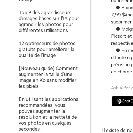
abonnemen
● Pixomat
Top 9 des agrandisseurs
7,99 $/moi
d'images basés sur l'IA pour
supprimer
agrandir les photos pour
● Malgré 
différentes utilisations
Picsart et
respectiv
12 optimiseurs de photos
gratuits pour améliorer la
● En matiè
qualité de l'image
difficile 
précision 
[Nouveau guide] Comment
en charge 
augmenter la taille d'une
image en Ko sans modifier
les pixels
Ask AI for
En utilisant les applications
Chat
recommandées, vous
pouvez augmenter la
résolution et la netteté de
vos photos en quelques
secondes.
Il existe de n