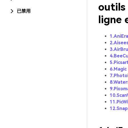
outils
已禁用
ligne
1.AniEr
2.Aisee
3.AirBr
4.BeeC
5.Picsar
6.Magic
7.Phot
8.Water
9.Pixom
10.Scan
11.PicW
12.Snap