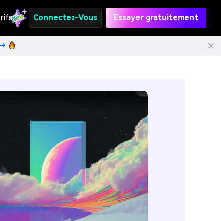
rifs
Connectez-Vous
Essayer gratuitement
t→