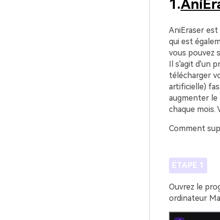
1.
AniEr
AniEraser est 
qui est égale
vous pouvez s
Il s'agit d'un
télécharger vo
artificielle) 
augmenter le 
chaque mois. 
Comment suppr
ÉTAPE 1
Ouvrez le prog
ordinateur Ma