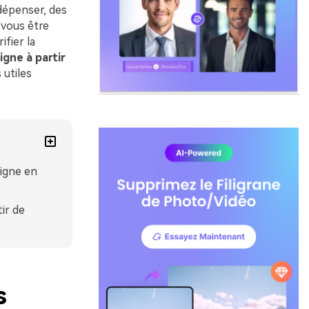
dépenser, des
vous être
ifier la
igne à partir
 utiles
ligne en
ir de
s