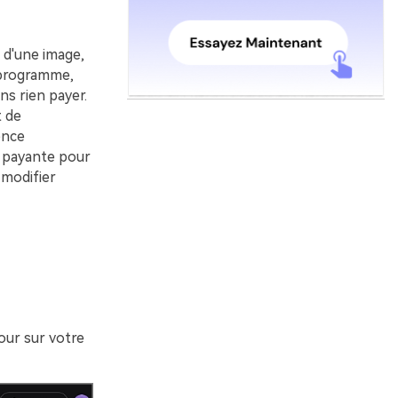
 d'une image,
 programme,
ns rien payer.
t de
ence
on payante pour
 modifier
our sur votre