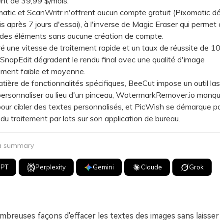
t de 39,99 $/mois.
ic et ScanWritr n'offrent aucun compte gratuit (Pixomatic d
s après 7 jours d'essai), à l'inverse de Magic Eraser qui permet
 des éléments sans aucune création de compte.
une vitesse de traitement rapide et un taux de réussite de 1
 SnapEdit dégradent le rendu final avec une qualité d'image
ement faible et moyenne.
re de fonctionnalités spécifiques, BeeCut impose un outil las
à personnaliser au lieu d'un pinceau, WatermarkRemover.io manq
pour cibler des textes personnalisés, et PicWish se démarque par
du traitement par lots sur son application de bureau.
 a summary
GPT
Perplexity
Gemini
Claude
Grok
ombreuses façons d'effacer les textes des images sans laisser 