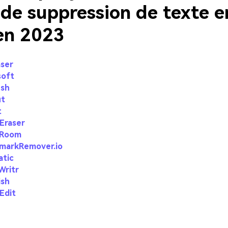
 de suppression de texte e
 en 2023
aser
soft
ush
ut
t
 Eraser
oRoom
markRemover.io
atic
Writr
ish
Edit