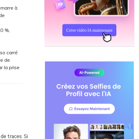
émarre à
 de
00 %,
so carré
ue de
 la prise
de traces. Si