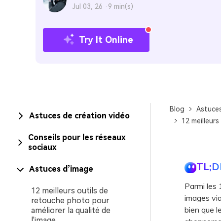
Jul 03, 26 ·
9 min(s)
Try It Online
Blog
Astuce
Astuces de création vidéo
12 meilleurs
Conseils pour les réseaux
sociaux
TL;D
Astuces d’image
Parmi les 
12 meilleurs outils de
images via 
retouche photo pour
bien que l
améliorer la qualité de
l'image