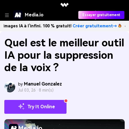
Media.io
Essayer gratuitement
 à l’infini. 100 % gratuit!
Créer gratuitement→
Créez des 
Quel est le meilleur outil
IA pour la suppression
de la voix ?
Manuel Gonzalez
by
Jul 03, 26 ·
8 min(s)
Try It Online
Media.io