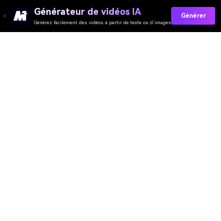
Générateur de vidéos IA
Générer
Générez facilement des vidéos à partir de texte ou d’images
Générateur de Vidéo
Générateur d’Images
Générateur de Musique
Templates & Filtres
Suppresseur de Filigrane
Ressources