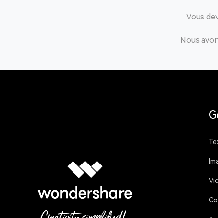
Vous dev
Nous avons
G
Te
Im
Vi
Co