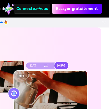
rifs
Connectez-Vous
Essayer gratuitement
t→