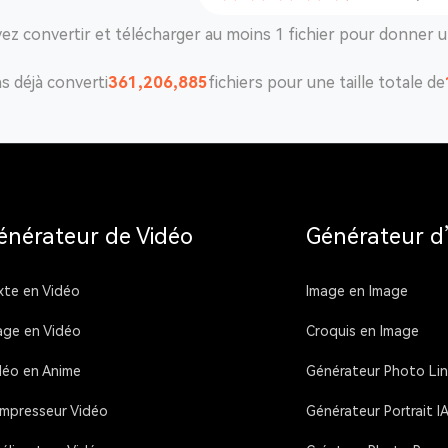
ez convertir et télécharger au moins 1 fichier pour donner u
 déjà converti
361,206,913
fichiers pour une taille totale de
énérateur de Vidéo
Générateur d
xte en Vidéo
Image en Image
age en Vidéo
Croquis en Image
déo en Anime
Générateur Photo Lin
mpresseur Vidéo
Générateur Portrait I