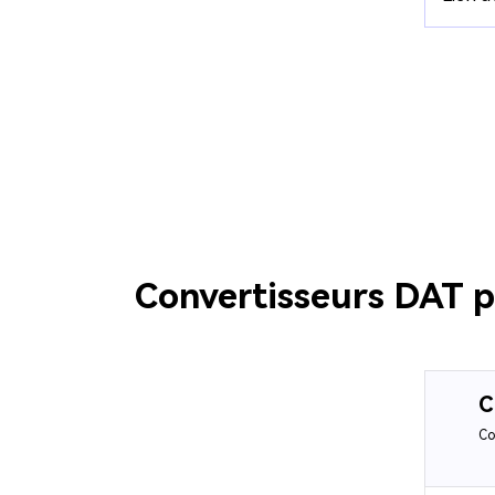
Convertisseurs DAT po
C
Co