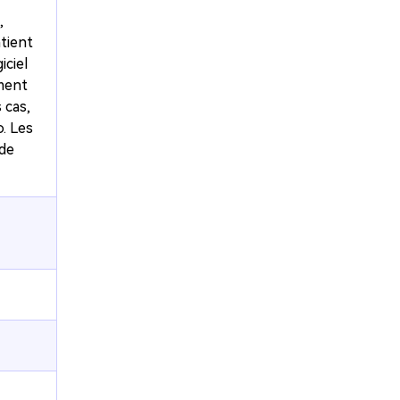
,
ntient
iciel
ement
 cas,
o. Les
 de