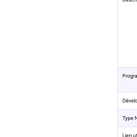
Progr
Dével
Type 
Lien ut