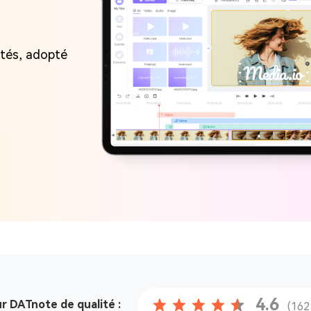
ités, adopté
4.6
ur DAT
note de qualité :
(162