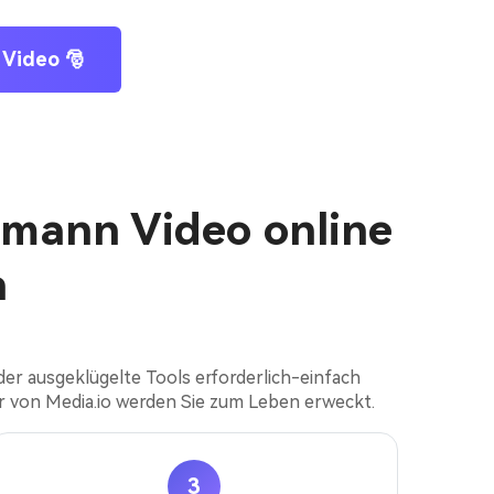
 Video 🎅
tsmann Video online
n
er ausgeklügelte Tools erforderlich-einfach
 von Media.io werden Sie zum Leben erweckt.
3