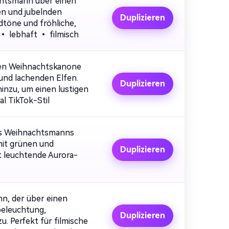
los!
achtsmann über einen
en und jubelnden
Duplizieren
töne und fröhliche,
 • lebhaft • filmisch
igen Weihnachtskanone
und lachenden Elfen.
Duplizieren
nzu, um einen lustigen
al TikTok-Stil
des Weihnachtsmanns
mit grünen und
Duplizieren
st leuchtende Aurora-
n, der über einen
beleuchtung,
Duplizieren
. Perfekt für filmische