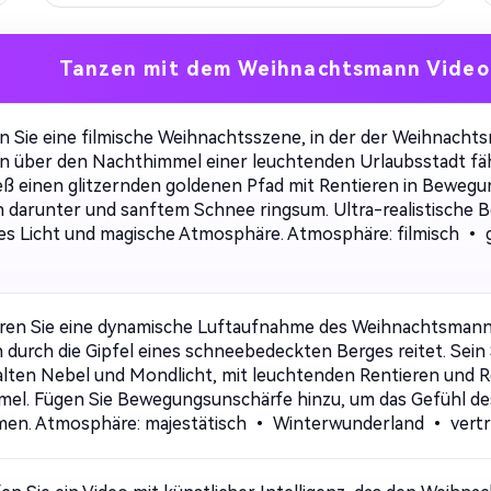
Tanzen mit dem Weihnachtsmann Video
en Sie eine filmische Weihnachtsszene, in der der Weihnacht
en über den Nachthimmel einer leuchtenden Urlaubsstadt fäh
ieß einen glitzernden goldenen Pfad mit Rentieren in Bewegu
n darunter und sanftem Schnee ringsum. Ultra-realistische
hes Licht und magische Atmosphäre. Atmosphäre: filmisch • 
ren Sie eine dynamische Luftaufnahme des Weihnachtsmann
 durch die Gipfel eines schneebedeckten Berges reitet. Sein S
Unbegren
alten Nebel und Mondlicht, mit leuchtenden Rentieren und R
el. Fügen Sie Bewegungsunschärfe hinzu, um das Gefühl des
Bilder er
n. Atmosphäre: majestätisch • Winterwunderland • vert