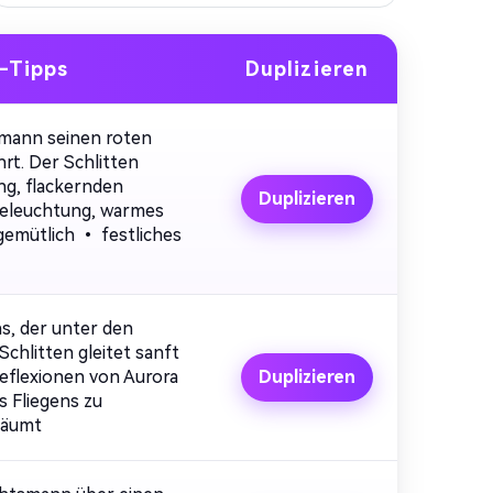
-Tipps
Duplizieren
smann seinen roten
rt. Der Schlitten
ng, flackernden
Duplizieren
 Beleuchtung, warmes
gemütlich • festliches
s, der unter den
chlitten gleitet sanft
zt KI-
eflexionen von Aurora
Duplizieren
 Fliegens zu
stellen. 100
räumt