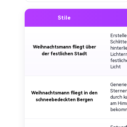
Stile
Erstell
Schlitt
Weihnachtsmann fliegt über
hinterl
der festlichen Stadt
Lichter
festlic
Licht
Generie
Sternen
Weihnachtsmann fliegt in den
durch k
schneebedeckten Bergen
am Himm
bekomme