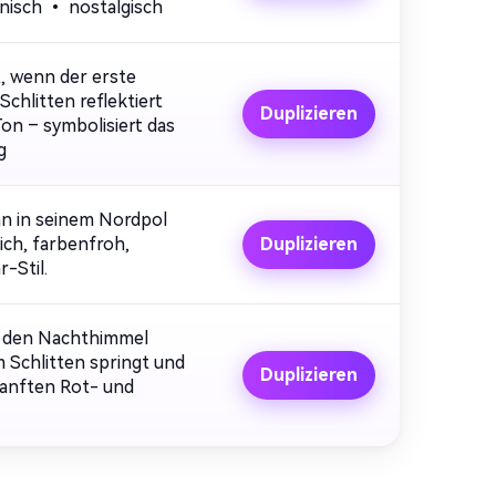
onisch • nostalgisch
, wenn der erste
hlitten reflektiert
Duplizieren
Ton – symbolisiert das
g
nn in seinem Nordpol
ich, farbenfroh,
Duplizieren
-Stil.
h den Nachthimmel
 Schlitten springt und
Duplizieren
sanften Rot- und