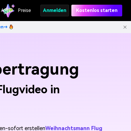
API
Preise
Anmelden
Kostenlos starten
ten→
bertragung
lugvideo in
en-sofort erstellen
Weihnachtsmann Flug