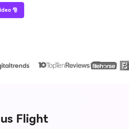
ideo 🎅
us Flight