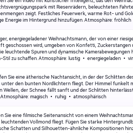
% kosten
en Sie ein Video mit künstlicher Intelligenz, das den Weihn
htsvergnügungspark mit Riesenrädern, beleuchteten Fahrt
nmengen zeigt. Festliches Feuerwerk, warme Rot- und Gold
ge Energie im Hintergrund hinzufügen. Atmosphäre: fröhlich
Kostenlos Starten→
tiger, energiegeladener Weihnachtsmann, der von einer ries
Luft geschossen wird, umgeben von Konfetti, Zuckerstangen 
ie leuchtende Spuren und dynamische Kamerabewegungen hi
-Stil zu schaffen. Atmosphäre: lustig • energiegeladen • vir
fen Sie eine ätherische Nachtansicht, in der der Schlitten 
 unter den bunten Nordlichtern fliegt. Der Himmel funkelt 
en Wellen, der Schnee fällt sanft und der Schlitten hinterläs
 Atmosphäre: magisch • ruhig • atmosphärisch
n Sie eine filmische Seitenansicht von einem Weihnachtsman
n leuchtenden Vollmond fliegt. Fügen Sie starke Hintergrund
sche Schatten und Silhouetten-ähnliche Kompositionen hinzu