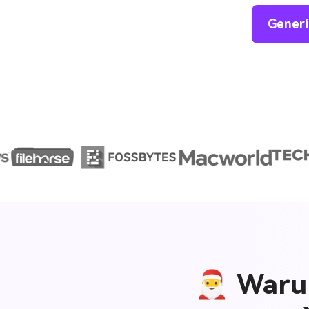
Generi
🎅 Warum