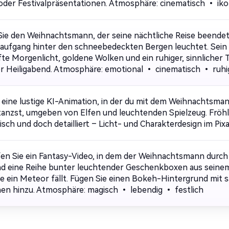
 oder Festivalpräsentationen. Atmosphäre: cinematisch • ik
Sie den Weihnachtsmann, der seine nächtliche Reise beendet
ufgang hinter den schneebedeckten Bergen leuchtet. Sein Sc
fte Morgenlicht, goldene Wolken und ein ruhiger, sinnlicher 
r Heiligabend. Atmosphäre: emotional • cinematisch • ruhi
e eine lustige KI-Animation, in der du mit dem Weihnachtsma
 tanzst, umgeben von Elfen und leuchtenden Spielzeug. Fröhl
sch und doch detailliert – Licht- und Charakterdesign im Pixar
en Sie ein Fantasy-Video, in dem der Weihnachtsmann durc
und eine Reihe bunter leuchtender Geschenkboxen aus seinem
ie ein Meteor fällt. Fügen Sie einen Bokeh-Hintergrund mit 
en hinzu. Atmosphäre: magisch • lebendig • festlich