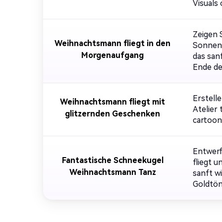
Visuals
Zeigen 
Weihnachtsmann fliegt in den
Sonnena
Morgenaufgang
das san
Ende de
Erstell
Weihnachtsmann fliegt mit
Atelier
glitzernden Geschenken
cartooni
Entwerf
Fantastische Schneekugel
fliegt 
Weihnachtsmann Tanz
sanft w
Goldtön