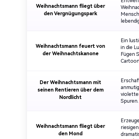
Entwerf
Weihnachtsmann fliegt über
Weihnac
den Vergnügungspark
Mensche
lebendi
Ein lus
Weihnachtsmann feuert von
in die 
der Weihnachtskanone
Fügen S
Cartoon
Erschaf
Der Weihnachtsmann mit
anmutig
seinen Rentieren über dem
violett
Nordlicht
Spuren.
Erzeuge
Weihnachtsmann fliegt über
riesige
den Mond
dramati