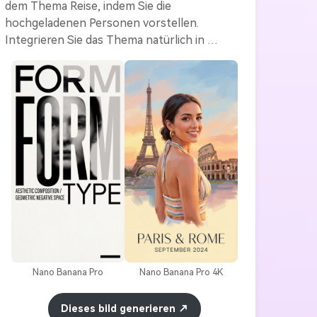
dem Thema Reise, indem Sie die 
hochgeladenen Personen vorstellen. 
Integrieren Sie das Thema natürlich in 
Gemälde oder grafische Reiseszenen mit 
sanften Himmeln, Stadtskylines oder 
ikonischen Gebäuden. Die Position und das 
Datum sind in einer eleganten Sans-Serif-
Schrift geschrieben, die ordentlich in der 
unteren Hälfte platziert ist. Halten Sie die 
Farben lebendig, aber ausgewogen – ideal für 
moderne Reisen oder Lifestyle-Aktivitäten.
Nano Banana Pro
Nano Banana Pro 4K
Dieses bild generieren