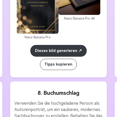
sein. Sauberer Platz im Zentrum für 
Veranstaltungstitel, Datum und Ort. 
Hochauflösendes, elegantes und 
Nano Banana Pro 4K
hochwertiges Party-Einladungslayout.
Nano Banana Pro
Dieses bild generieren
Tipps kopieren
8. Buchumschlag
Verwenden Sie die hochgeladene Person als 
Autorenporträt, um ein sauberes, modernes 
Sachbuchcover zu erstellen. Behalten Sie das 