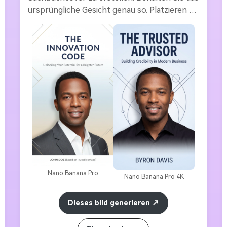
ursprüngliche Gesicht genau so. Platzieren 
Sie die Person auf einem minimalistischen, 
weichen Farbverlaufshintergrund (weiß, 
hellblau oder beige). Fügen Sie subtile 
Schatten, klare Beleuchtung und einen 
selbstbewussten, professionellen Ausdruck 
hinzu. Inklusive geometrischer Form oder 
dünner Linien-Design-Akzente. 
Gesamtstimmung: Experte, vertrauenswürdig, 
poliert. Es gibt genügend sauberen Platz für 
große Überschriften und Unterschriften. 
Hohe Auflösung, Bestseller Sachbuch-Stil.
Nano Banana Pro
Nano Banana Pro 4K
Dieses bild generieren