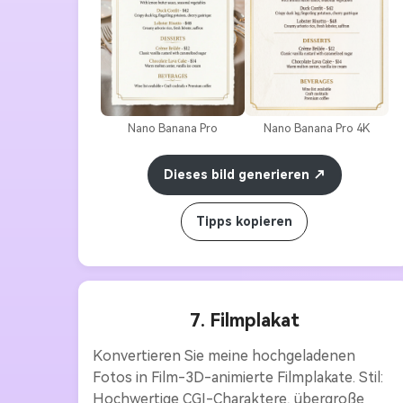
reduziert • Gebratener Wolfsbarsch – 38 
$mit Zitronenbuttersoße, saisonales Gemüse 
• Entensoße – 42 $Knusprige Entenkeule, 
frischer Hummer, Safran Dessert • Caramel 
Brulee – 12 $Klassische Vanillecreme mit 
Karamell • Schokolade Lava Kuchen – 14 
Nano Banana Pro
Nano Banana Pro 4K
$Hot Melt Center, Vanilleeis Getränke 
Weinkarte • Craft Cocktails • Premium 
Dieses bild generieren
Kaffee Stil: Elegantes und raffiniertes 
Menüdesign Vertikales Einseitenformat.
Tipps kopieren
7. Filmplakat
Konvertieren Sie meine hochgeladenen 
Fotos in Film-3D-animierte Filmplakate. Stil: 
Hochwertige CGI-Charaktere, übergroße 