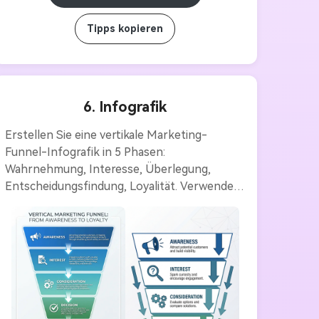
Tipps kopieren
6. Infografik
Erstellen Sie eine vertikale Marketing-
Funnel-Infografik in 5 Phasen: 
Wahrnehmung, Interesse, Überlegung, 
Entscheidungsfindung, Loyalität. Verwenden 
Sie die umgekehrte Pyramide Form mit 
Pfeilen. Geben Sie für jede Phase eine kurze 
Beschreibung und zugehörige Symbole (z.B. 
Lautsprecher, Lupe, Zahnräder, Häkchen, 
Herzen) ein. Farbschema: Farbverlauf von 
blau bis grün. Stil: Professionell, Business-
Infografik, klare Linien.