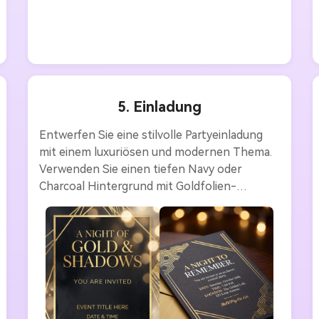
5. Einladung
Entwerfen Sie eine stilvolle Partyeinladung 
mit einem luxuriösen und modernen Thema. 
Verwenden Sie einen tiefen Navy oder 
Charcoal Hintergrund mit Goldfolien-
Akzenten, weichem Bokeh-Licht und 
subtilen geometrischen Formen. Fügen Sie 
elegante kontrastreiche Typografie und 
einen stilvollen, modernen Stil hinzu. Die 
allgemeine Atmosphäre sollte gehoben, 
festlich und perfekt für 
Abendveranstaltungen oder Cocktailpartys 