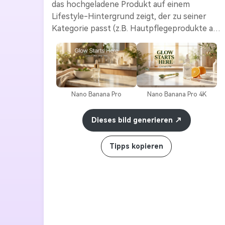
das hochgeladene Produkt auf einem 
Lifestyle-Hintergrund zeigt, der zu seiner 
Kategorie passt (z.B. Hautpflegeprodukte auf 
einer Marmortheke, Getränke auf einem 
sonnigen Tisch). Fügen Sie realistische 
Beleuchtung, Tiefe und lesbare 
Überschriften wie „Glow Starts Hier“ oder 
„Limited Angebot“ hinzu. Halten Sie die 
Nano Banana Pro
Nano Banana Pro 4K
Komposition ausgewogen, dynamisch und 
visuell überzeugend. Erzeugt mit Nano 
Dieses bild generieren
Banana Pro für perfekte Bild-Text-Harmonie.
Tipps kopieren