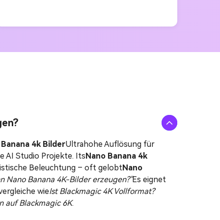
gen?
Banana 4k Bilder
Ultrahohe Auflösung für
AI Studio Projekte. Its
Nano Banana 4k
listische Beleuchtung – oft gelobt
Nano
n Nano Banana 4K-Bilder erzeugen?"
Es eignet
vergleiche wie
Ist Blackmagic 4K Vollformat?
en auf Blackmagic 6K
.