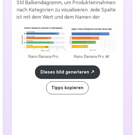
Stil Balkendiagramm, um Produkteinnahmen 
nach Kategorien zu visualisieren. Jede Spalte 
ist mit dem Wert und dem Namen der 
Kategorie auf einem klaren weißen 
Hintergrund gekennzeichnet. Enthält fett 
gedruckte Überschriften, klare 
Achsenbeschriftungen, farbcodierte Balken 
(blau, orange, grün, gelb) und feine 
Nano Banana Pro
Nano Banana Pro 4K
Rasterlinien. Verwenden Sie ein flaches 
Unternehmensdesign, ausgewogene 
Dieses bild generieren
Abstände und ein Layout im Vektorstil, 
ähnlich wie ein Business-Dashboard. --Keine 
Tipps kopieren
Unschärfe--Kein 3d-Realismus--Keine 
Person--Stil Infografik--Stil Plane--ar 16:9-
-v 5; Thema: "Business Infographic", 
Farbharmonie: "Corporate Flat Palette"