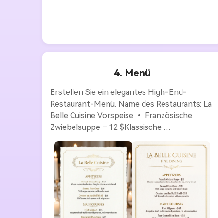
4. Menü
Erstellen Sie ein elegantes High-End-
Restaurant-Menü. Name des Restaurants: La 
Belle Cuisine Vorspeise • Französische 
Zwiebelsuppe – 12 $Klassische 
karamellisierte Zwiebeln, Gruyerkäse, 
Krustenbrot • Gegrillte Foie Gras – 28 $mit 
Apfelsoße und Brioche Toast • Austern in 
einer halben Schale – 18 $Ein halbes 
Dutzend frische Austern mit Mignonette 
Hauptgericht • Filet Mignon – 45 $8 Unzen 
prime Rindfleisch, Trüffelpüree, Rotwein 