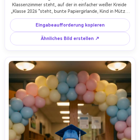
Klassenzimmer steht, auf der in einfacher weißer Kreide 
„Klasse 2026 "steht, bunte Papiergirlande, Kind in Mütze 
und Kleid, das ein Diplom hält, helles Fensterlicht von der 
Seite, aufgenommen auf Nikon Z8, 50 mm f/1.8, 
Eingabeaufforderung kopieren
Ganzkörperrahmen, natürlicher offener Ausdruck, 
fotorealistisch, kein Schulname- -ar 4:5
Ähnliches Bild erstellen ↗