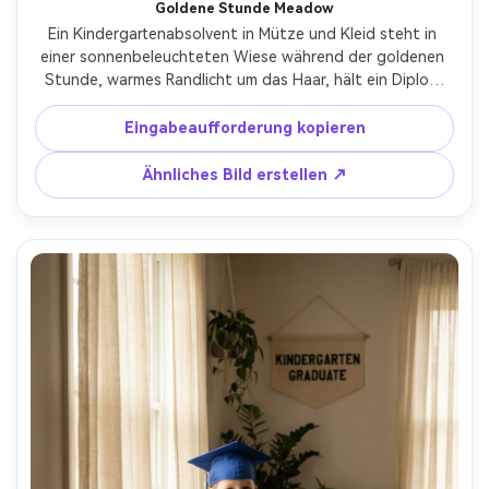
Goldene Stunde Meadow
Ein Kindergartenabsolvent in Mütze und Kleid steht in 
einer sonnenbeleuchteten Wiese während der goldenen 
Stunde, warmes Randlicht um das Haar, hält ein Diplom 
und einen kleinen Strauß, aufgenommen auf Sony A7IV, 
85mm f/1.4, geringe Schärfentiefe, verträumtes bokeh, 
Eingabeaufforderung kopieren
fotorealistisch, natürliche Hautstruktur, keine Logos-AR 
4:5
Ähnliches Bild erstellen ↗