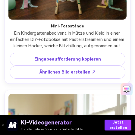
Mini-Fotostände
Ein Kindergartenabsolvent in Mütze und Kleid in einer 
einfachen DIY-Fotobokse mit Pastellstreamern und einem 
kleinen Hocker, weiche Blitzfüllung, aufgenommen auf 
Fujifilm X-T5, 33mm f/1.4, zentrierte Komposition, saubere 
Schatten, fotorealistisch, keine logos, lustige Party-
Eingabeaufforderung kopieren
Atmosphäre, weiche filmische Beleuchtung- -ar 4:5
Ähnliches Bild erstellen ↗
KI-Videogenerator
Jetzt
erstellen
Erstelle mühelos Videos aus Text oder Bildern