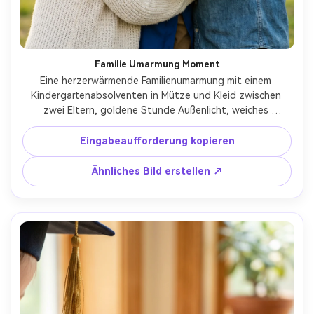
Familie Umarmung Moment
Eine herzerwärmende Familienumarmung mit einem 
Kindergartenabsolventen in Mütze und Kleid zwischen 
zwei Eltern, goldene Stunde Außenlicht, weiches 
Felgenlicht, Hintergrund des Grüns sanft verschwommen, 
aufgenommen auf Canon EOS R6, 85mm f/1.4, close 
Eingabeaufforderung kopieren
framing von der Taille nach oben, natürliche emotion, 
fotorealistisch, saubere Garderobenfarben, keine logos- 
Ähnliches Bild erstellen ↗
-ar 4:5