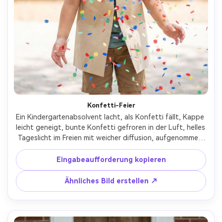
Unbegrenzt KI-
Bilder erstellen.
100 % kostenlos!
Kostenlos Starten→
Konfetti-Feier
Ein Kindergartenabsolvent lacht, als Konfetti fällt, Kappe 
leicht geneigt, bunte Konfetti gefroren in der Luft, helles 
Tageslicht im Freien mit weicher diffusion, aufgenommen 
auf Nikon Z9, 35 mm f/1.8, dynamisches Porträt, hohe 
Verschlussgeschwindigkeit, fotorealistische Haut und 
Eingabeaufforderung kopieren
Stoff, keine logos, fröhliche Stimmung- -ar 4:5
Ähnliches Bild erstellen ↗