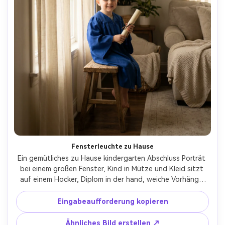
Fensterleuchte zu Hause
Ein gemütliches zu Hause kindergarten Abschluss Porträt 
bei einem großen Fenster, Kind in Mütze und Kleid sitzt 
auf einem Hocker, Diplom in der hand, weiche Vorhänge 
streuen Licht, aufgenommen auf Nikon Z6II, 50mm f/1.8, 
sauberer neutraler Hintergrund, fotorealistisch, warme 
Eingabeaufforderung kopieren
und ruhige Stimmung, keine logos- -ar 4:5
Ähnliches Bild erstellen ↗