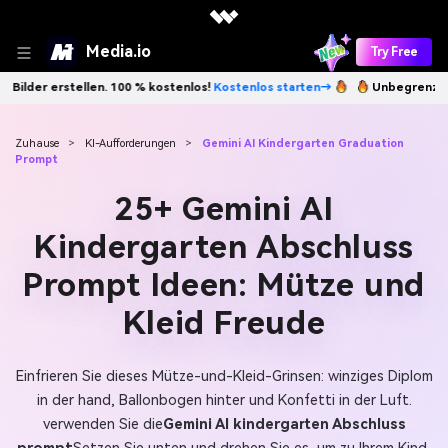
Media.io
Try Free
tenlos!
Kostenlos starten→
Unbegrenzt KI-Bilder erstellen. 100 % ko
Zuhause
>
KI-Aufforderungen
>
Gemini AI Kindergarten Graduation
Prompt
25+ Gemini AI
Kindergarten Abschluss
Prompt Ideen: Mütze und
Kleid Freude
Einfrieren Sie dieses Mütze-und-Kleid-Grinsen: winziges Diplom
in der hand, Ballonbogen hinter und Konfetti in der Luft.
verwenden Sie die
Gemini AI kindergarten Abschluss