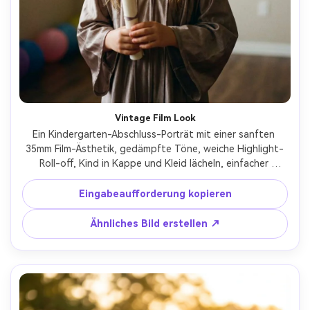
Vintage Film Look
Ein Kindergarten-Abschluss-Porträt mit einer sanften 
35mm Film-Ästhetik, gedämpfte Töne, weiche Highlight-
Roll-off, Kind in Kappe und Kleid lächeln, einfacher 
Hintergrund mit Ballons außer Fokus, aufgenommen auf 
Canon EOS R3, 35mm f/1.8, offene Atmosphäre, 
Eingabeaufforderung kopieren
fotorealistisch, ohne branding oder Logos-AR 4:5
Ähnliches Bild erstellen ↗