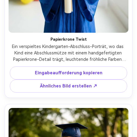
Papierkrone Twist
Ein verspieltes Kindergarten-Abschluss-Porträt, wo das 
Kind eine Abschlussmütze mit einem handgefertigten 
Papierkrone-Detail trägt, leuchtende fröhliche Farben, 
kleine Ballons im Hintergrund, weiches Studiolicht, 
aufgenommen auf Canon EOS R6, 35mm f/2.0, Taille-up-
Eingabeaufforderung kopieren
Rahmen, fotorealistisch, keine Schullogos- -ar 4:5
Ähnliches Bild erstellen ↗