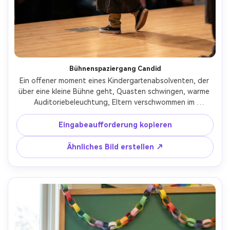
Bühnenspaziergang Candid
Ein offener moment eines Kindergartenabsolventen, der 
über eine kleine Bühne geht, Quasten schwingen, warme 
Auditoriebeleuchtung, Eltern verschwommen im 
Hintergrund, geringe Schärfentiefe, aufgenommen mit 
Sony A7IV, 70-200mm bei 135mm f/2.8, Bewegung 
Eingabeaufforderung kopieren
gefroren, Dokumentarfotografie-Gefühl, Photorealismus, 
keine Marke oder Schulbeschilderung sichtbar-AR 4:5
Ähnliches Bild erstellen ↗