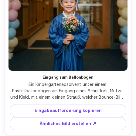
Eingang zum Ballonbogen
Ein Kindergartenabsolvent unter einem 
Pastellballonbogen am Eingang eines Schulflors, Mütze 
und Kleid, mit einem kleinen Strauß, weicher Bounce-Blitz 
für saubere Hauttöne, aufgenommen auf Fujifilm 
GFX100S, 63 mm f/2.8, zentrierte Komposition, lebendige, 
Eingabeaufforderung kopieren
aber natürliche Farbbewertung, photorealistisch, 
entfernen Sie alle logos und lesbare Schilder, weiche 
Ähnliches Bild erstellen ↗
filmische Beleuchtung-AR 4:5