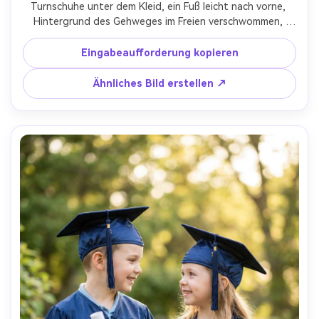
Turnschuhe unter dem Kleid, ein Fuß leicht nach vorne, 
Hintergrund des Gehweges im Freien verschwommen, 
Licht am späten Nachmittag, aufgenommen auf Sony A7R 
V, 50mm f/1.8, dreiviertel Körperrahmen, fotorealistisch, 
Eingabeaufforderung kopieren
knackiges Stoffdetail, keine logos oder Beschilderung- -
ar 4:5
Ähnliches Bild erstellen ↗