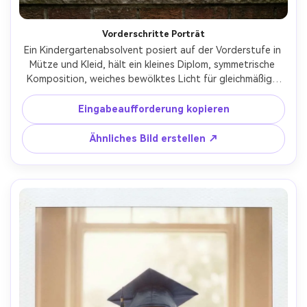
Vorderschritte Porträt
Ein Kindergartenabsolvent posiert auf der Vorderstufe in 
Mütze und Kleid, hält ein kleines Diplom, symmetrische 
Komposition, weiches bewölktes Licht für gleichmäßige 
Hauttöne, aufgenommen auf Canon EOS R5, 50mm f/2.0, 
Ganzkörperporträt, sauberer Hintergrund, fotorealistisch, 
Eingabeaufforderung kopieren
entfernen Schulembleme und Schilder-AR 4:5
Ähnliches Bild erstellen ↗