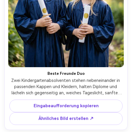
Beste Freunde Duo
Zwei Kindergartenabsolventen stehen nebeneinander in 
passenden Kappen und Kleidern, halten Diplome und 
lächeln sich gegenseitig an, weiches Tageslicht, sanfter 
Bokeh-Hintergrund, aufgenommen auf Canon EOS R5, 
85mm f/2.0, mittlere Aufnahme, authentische 
Eingabeaufforderung kopieren
Freundschaftsenergie, fotorealistisch, entfernen 
Schulbranding-AR 4:5
Ähnliches Bild erstellen ↗