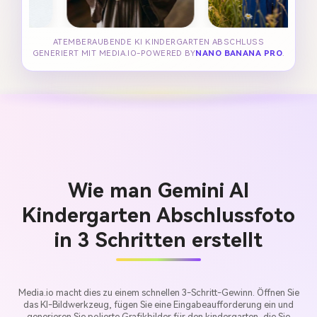
ATEMBERAUBENDE KI KINDERGARTEN ABSCHLUSS
GENERIERT MIT MEDIA.IO-POWERED BY
NANO BANANA PRO
.
Wie man Gemini AI
Kindergarten Abschlussfoto
in 3 Schritten erstellt
Media.io macht dies zu einem schnellen 3-Schritt-Gewinn. Öffnen Sie
das KI-Bildwerkzeug, fügen Sie eine Eingabeaufforderung ein und
generieren Sie polierte Grafikbilder für den kindergarten, die Sie