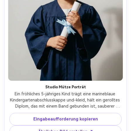
Studio Mütze Porträt
Ein fröhliches 5-jähriges Kind trägt eine marineblaue 
Kindergartenabschlusskappe und-kleid, hält ein gerolltes 
Diplom, das mit einem Band gebunden ist, sauberer 
nahtloser hellgrauer Studiohintergrund, Softbox-
Tastenlicht mit sanftem Schatten, aufgenommen auf 
Eingabeaufforderung kopieren
Canon EOS R5, 85mm f/1.8, Halbkörperrahmen, 
Augenhöhe, natürliches Lächeln, fotorealistische 