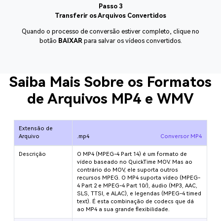
Passo 3
Transferir os Arquivos Convertidos
Quando o processo de conversão estiver completo, clique no
botão
BAIXAR
para salvar os vídeos convertidos.
Saiba Mais Sobre os Formatos
de Arquivos MP4 e WMV
Extensão de
Arquivo
.mp4
Conversor MP4
Descrição
O MP4 (MPEG-4 Part 14) é um formato de
vídeo baseado no QuickTime MOV. Mas ao
contrário do MOV, ele suporta outros
recursos MPEG. O MP4 suporta vídeo (MPEG-
4 Part 2 e MPEG-4 Part 10/
), áudio (MP3, AAC,
SLS, TTSI, e ALAC), e legendas (MPEG-4 timed
text). É esta combinação de codecs que dá
ao MP4 a sua grande flexibilidade.