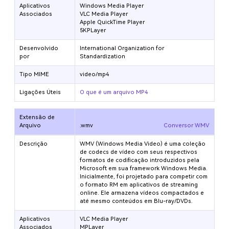
Aplicativos
Windows Media Player
Associados
VLC Media Player
Apple QuickTime Player
5KPLayer
Desenvolvido
International Organization for
por
Standardization
Tipo MIME
video/mp4
Ligações Úteis
O que é um arquivo MP4
Extensão de
Arquivo
.wmv
Conversor WMV
Descrição
WMV (Windows Media Video) é uma coleção
de codecs de vídeo com seus respectivos
formatos de codificação introduzidos pela
Microsoft em sua framework Windows Media.
Inicialmente, foi projetado para competir com
o formato RM em aplicativos de streaming
online. Ele armazena vídeos compactados e
até mesmo conteúdos em Blu-ray/DVDs.
Aplicativos
VLC Media Player
Associados
MPLayer