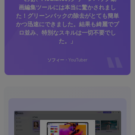
ンバ
画編集ツールには本当に驚かされまし
、好
た！
グリーンバックの除去
がとても簡単
でき
かつ迅速にできました。結果も綺麗でプ
ロ並み、特別なスキルは一切不要でし
た。」
ソフィー ·
YouTuber