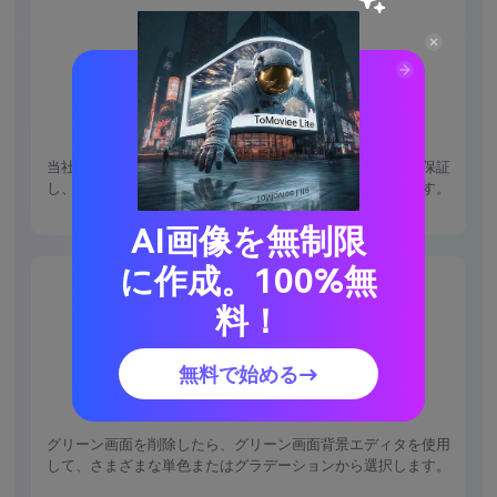
精密な背景除去
当社のグリーンスクリーンリムーバーは正確な背景除去を保証
し、ビデオを新しいシームレスな背景の準備ができています。
AI画像を無制限
に作成。100%無
料！
無料で始める→
複数の背景オプション
グリーン画面を削除したら、グリーン画面背景エディタを使用
して、さまざまな単色またはグラデーションから選択します。