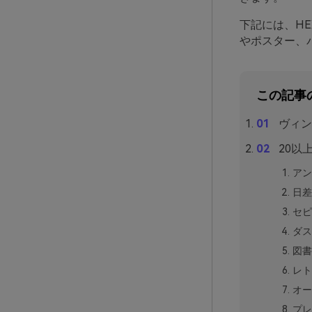
下記には、H
やポスター、
この記事
ヴィン
20以
アン
日差
セピ
ダス
図書
レト
オー
プレ