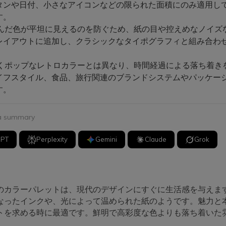
タンや日付、小さなアイコンなどの限られた面積にのみ適用し
す。
んだ色が平坦に見えるのを防ぐため、紙の目や控えめなノイズ
レイアウトに追加し、クラシックなタイポグラフィと組み合わ
。
くポップなレトロカラーとは異なり、時間経過による落ち着き
イフスタイル、食品、旅行関連のブランドシステムやパッケー
す。
 a summary
GPT
Perplexity
Gemini
Claude
Grok
のカラーパレットは、現代のデザインにすぐに生活感を与えま
なったインクや、光によって温められた紙のようです。魅力と
トを求める時に最適です。鮮明で高彩度な色よりも落ち着いた