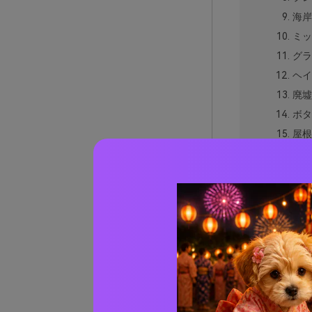
海岸
ミッ
グラ
ヘイ
廃墟
ボタ
屋根
川辺
ヴィ
色褪
アー
キャ
ヴィン
実際の
AIで