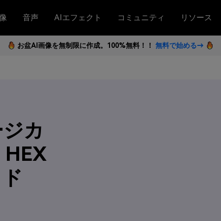
像
音声
AIエフェクト
コミュニティ
リソース
お盆AI画像を無制限に作成。100%無料！！
無料で始める→
ージカ
HEX
イド