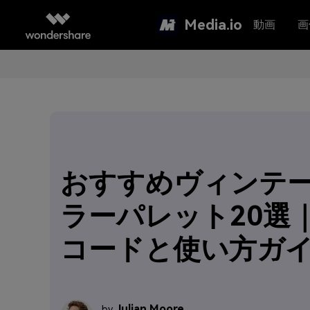
Media.io
動画
画
おすすめヴィンテ
ラーパレット20選｜
コードと使い方ガ
Julian Moore
by