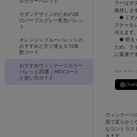
ルカラーパレット
ラーはボ
維持しま
モダンデザインのための20
● くす
のパープルグレー配色パレッ
スチャを
ト
与えます
● 明る
オレンジ＋ブルーパレットの
おすすめとすぐ使える16進
ため、ラ
数コード
に最適で
おすすめヴィンテージカラー
Ask AI for
パレット20選｜HEXコード
と使い方ガイド
Chat
ヴィンテージ
過で柔らかく
なコントラス
きます。