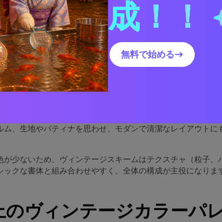
成！！
ンテージパレットが効果的な
無料で始める→
パレットは、穏やかなコントラストに基づいています：落ち着
ュートラル、馴染みのある優しいアクセント。抑制された色合
トリアル、UIで読みやすさと信頼感を高めます。
レット自体が物語性を持ちます。セピアやダスティパステル、
ルム、生地やパティナを思わせ、モダンで清潔なレイアウトに
色が少ないため、ヴィンテージスキームはテクスチャ（粒子、
シックな書体と組み合わせやすく、全体の構成が主役になりま
以上のヴィンテージカラーパ