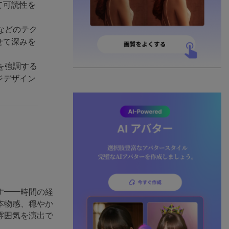
て可読性を
などのテク
せて深みを
を強調する
ジデザイン
す――時間の経
本物感、穏やか
雰囲気を演出で