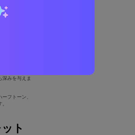
理由
いたインク、使
いは、特にブラ
経年のブラウン
も深みを与えま
ハーフトーン、
す。
レット