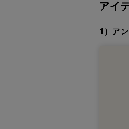
アイデ
1）ア