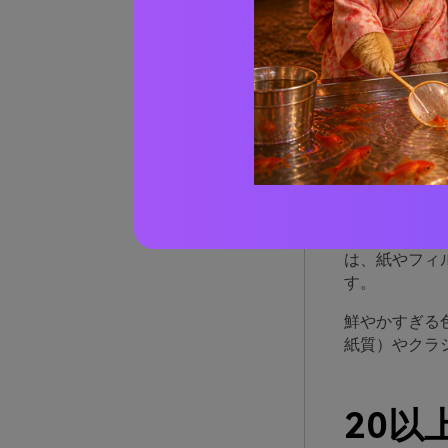
ヴィ
ヴィンテージ
い込まれたニ
ンドやエディ
また、このパ
は、紙やフィ
す。
鮮やかすぎる
紙質）やクラ
20