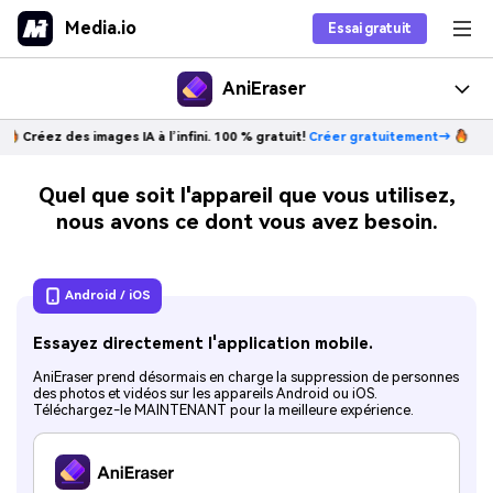
Media.io
Essai gratuit
Générateur vidéo IA
AniEraser
Produit
Créez des images IA à l’infini. 100 % gratuit!
Créer gratuitement→
Outils Populaires
Fonctions
Solution
Outils Photo
Quel que soit l'appareil que vous utilisez,
Fonctionnalités Populaires
Apprendre
Resources
Supprimer Emoji de l'image
Outils Audio
nous avons ce dont vous avez besoin.
Freelance
Comment
Outils Vidéo
Hot Tips
Télécharger
Supprimer des personnes de la photo
Tarifs
Réseaux Sociaux
Tips & Conseils
Tous les produits >
Android / iOS
Supprimer les ombres de la photo
Supprimer le texte de l'image
Outil en Ligne
Design
ACHETER MAINTENANT
Meilleure Utilisation
Éducation
Supprimer les autocollants de la photo
Essayez directement l'application mobile.
AniEraser En Ligne
Tous les Conseils >
Supprimer le texte de la vidéo
AniEraser prend désormais en charge la suppression de personnes
Supprimer les filtres de Snapchat
Toutes les Fonctionnalités >
des photos et vidéos sur les appareils Android ou iOS.
Téléchargez-le MAINTENANT pour la meilleure expérience.
Supprimer un objet de la vidéo
Meilleurs Outils pour
Supprimer un objet de la photo
Supprimer les émojis sur Android