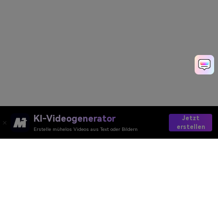
KI-Videogenerator
Jetzt
erstellen
Erstelle mühelos Videos aus Text oder Bildern
Make More Than One ChatGPT Santa Video
Media.io Online Tools Quality Rating：
4.7 (162,357 Votes)