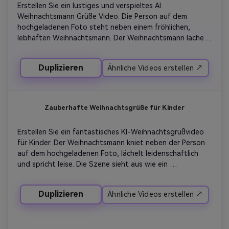
Erstellen Sie ein lustiges und verspieltes AI 
Atmosphäre.
Weihnachtsmann Grüße Video. Die Person auf dem 
hochgeladenen Foto steht neben einem fröhlichen, 
lebhaften Weihnachtsmann. Der Weihnachtsmann lächelt 
und gestikuliert spielerisch und übermittelt mit Humor 
und Charme eine entspannte Weihnachtsbotschaft. Der 
Duplizieren
Ähnliche Videos erstellen ↗
Hintergrund ist mit bunten Weihnachtsdekorationen, 
funkelnden Lichtern und einer lebhaften festlichen 
Atmosphäre gekennzeichnet. Übertriebene, aber 
realistische Ausdrücke, glatte Bewegungen, leuchtende 
Zauberhafte Weihnachtsgrüße für Kinder
Farben, fröhliche festliche Atmosphäre. Videos sollten 
sich lustig anfühlen, teilbar und ideal für soziale Medien 
Erstellen Sie ein fantastisches KI-Weihnachtsgrußvideo 
passen.
für Kinder. Der Weihnachtsmann kniet neben der Person 
auf dem hochgeladenen Foto, lächelt leidenschaftlich 
und spricht leise. Die Szene sieht aus wie ein 
Weihnachtsmärchen mit leuchtenden Schneeflocken, 
funkelnden Lichtern und sanften Farben. Der 
Duplizieren
Ähnliche Videos erstellen ↗
Weihnachtsmann sendet eine sanfte und ermutigende 
Weihnachtsbotschaft, die Freundlichkeit und 
Vorstellungskraft lobt. Sanfte Beleuchtung, verträumte 
Atmosphäre, glatte Animationen und ein sicherer, 