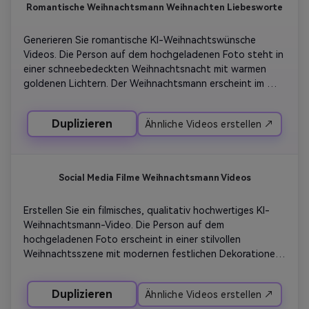
Romantische Weihnachtsmann Weihnachten Liebesworte
gemütlicher Urlaubston.
Generieren Sie romantische KI-Weihnachtswünsche 
Videos. Die Person auf dem hochgeladenen Foto steht in 
einer schneebedeckten Weihnachtsnacht mit warmen 
goldenen Lichtern. Der Weihnachtsmann erscheint im 
Hintergrund und lächelt wissend, als wolle er einen 
liebevollen Moment segnen. Diese Botschaft konzentriert 
Duplizieren
Ähnliche Videos erstellen ↗
sich auf Liebe, Wärme und das gemeinsame Teilen von 
Weihnachten. Filmisches Licht, sanfter Schneefall, 
realistische Gesichtsdetails, emotionale Ausdrücke und 
elegante Weihnachtsästhetik.
Social Media Filme Weihnachtsmann Videos
Erstellen Sie ein filmisches, qualitativ hochwertiges KI-
Weihnachtsmann-Video. Die Person auf dem 
hochgeladenen Foto erscheint in einer stilvollen 
Weihnachtsszene mit modernen festlichen Dekorationen. 
Der Weihnachtsmann liefert eine selbstbewusste, 
aufregende Weihnachtsbotschaft in einem hochwertigen, 
Duplizieren
Ähnliche Videos erstellen ↗
eleganten Ton. Saubere Komposition, professionelle 