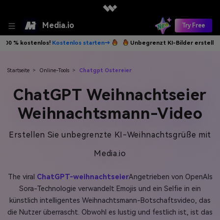
Media.io
Try Free
stenlos starten→
Unbegrenzt KI-Bilder erstellen. 100 % kostenlos!
K
Startseite
>
Online-Tools
>
Chatgpt Ostereier
ChatGPT Weihnachtseier
Weihnachtsmann-Video
Erstellen Sie unbegrenzte KI-Weihnachtsgrüße mit
Media.io
The viral
ChatGPT-weihnachtseier
Angetrieben von OpenAIs
Sora-Technologie verwandelt Emojis und ein Selfie in ein
künstlich intelligentes Weihnachtsmann-Botschaftsvideo, das
die Nutzer überrascht. Obwohl es lustig und festlich ist, ist das