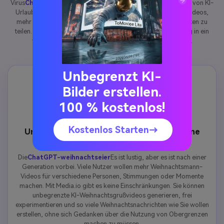
Virus
ChatGPT-weihnachtseier
Demonstrieren Sie die Macht von KI-
Urlaubsvideos – aber die Nutzer wollen schnell mehr. Mehr Videos,
mehr Kontrolle, mehr Möglichkeiten, die fröhliche Weihnachten zu
teilen. Media.io zielt darauf ab, diese einmalige Überraschung in ein
vollständig nutzbares kreatives Erlebnis zu verwandeln.
Unbegrenzt KI-
Bilder erstellen.
100 % kostenlos!
Kostenlos Starten→
Unbegrenzte Weihnachtsmann Videos, keine
einmalige Überraschung
Die
ChatGPT-weihnachtseier
Es ist lustig, aber es ist nach einer
Generation vorbei. Viele Nutzer wollen mehr Weihnachtsmann-
Videos für verschiedene Personen, Stimmungen oder Momente
machen. Mit Media.io gibt es keine Einschränkungen. Sie können
unbegrenzte KI-Weihnachtsgrußvideos generieren, frei
experimentieren und so viele Weihnachtsnachrichten wie Sie wollen
erstellen, ohne sich Gedanken über die Nutzung von Obergrenzen
machen zu müssen.