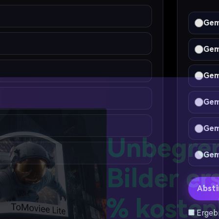
Gemi
Gemi
Gem
Gem
Gemi
Gemi
Unbegren
Abst
Bilder er
Ergeb