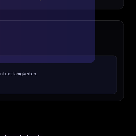
los!
ontextfähigkeiten.