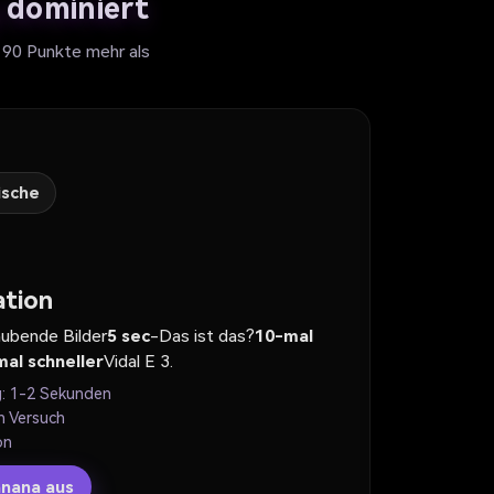
 dominiert
190 Punkte mehr als
ische
ation
aubende Bilder
5 sec
-Das ist das?
10-mal
al schneller
Vidal E 3.
g: 1-2 Sekunden
n Versuch
on
anana aus