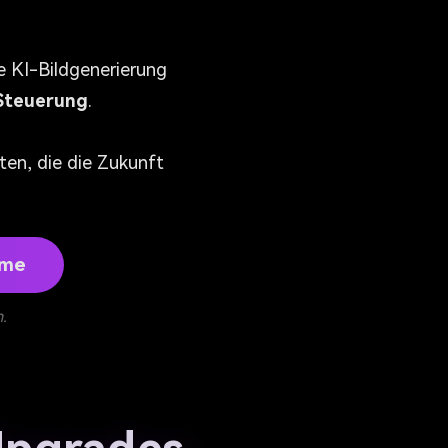
e KI-Bildgenerierung
 Steuerung
.
ten, die die Zukunft
hme
.