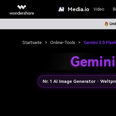
Media.io
Video
Bi
Unb
Startseite
>
Online-Tools
>
Gemini 3.0 Flas
Gemini
Nr. 1 AI Image Generator · Weltp