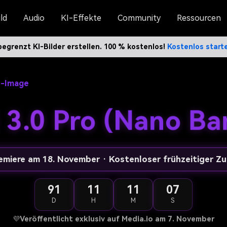
ld
Audio
KI-Effekte
Community
Ressourcen
egrenzt KI-Bilder erstellen. 100 % kostenlos!
Kostenlos star
h-Image
 3.0 Pro (Nano Ba
remiere am 18. November · Kostenloser frühzeitiger Z
91
11
11
05
D
H
M
S
💜
Veröffentlicht exklusiv auf Media.io am 7. November