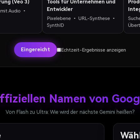
rung (Veo 3)
Tools für Unternehmen und
Prod
Entwickler
Inte
mit Audio •
Pixelebene • URL-Synthese •
Such
SynthID
Über
Eingereicht
Echtzeit-Ergebnisse anzeigen
offiziellen Namen von Goo
Von Flash zu Ultra: Wie wird der nächste Gemini heißen?
e
Wähl