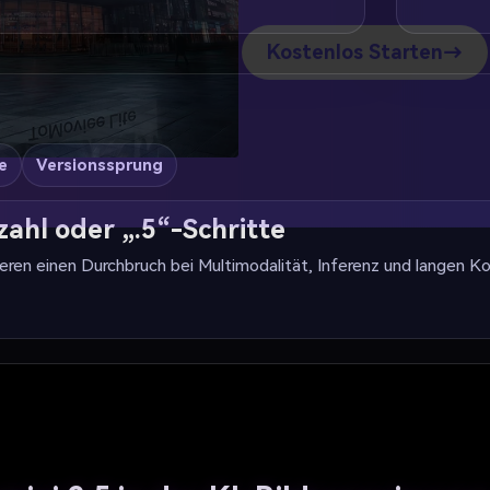
% kosten
Kostenlos Starten→
e
Versionssprung
zahl oder „.5“-Schritte
ren einen Durchbruch bei Multimodalität, Inferenz und langen K