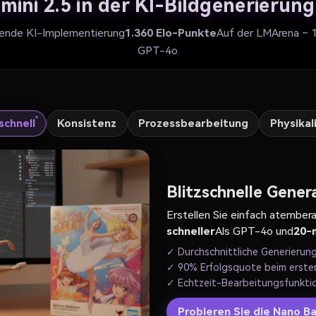
ini 2.5 in der KI-Bildgenerierung
ende KI-Implementierung
1.360 Elo-Punkte
Auf der LMArena – 
GPT-4o.
zschnell
Konsistenz
Prozessbearbeitung
Physikal
Blitzschnelle Gener
Erstellen Sie einfach atember
schneller
Als GPT-4o und
20-m
✓ Durchschnittliche Generierun
✓ 90% Erfolgsquote beim erste
✓ Echtzeit-Bearbeitungsfunkti
Probieren Sie die Nano B