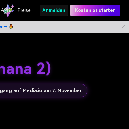
API
Preise
Anmelden
Kostenlos starten
ten→
nana 2)
ugang auf Media.io am 7. November