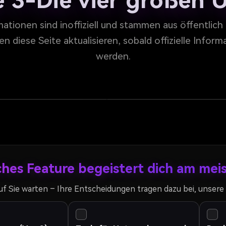
e 3-Die vier großen
ationen sind inoffiziell und stammen aus öffentlich
n diese Seite aktualisieren, sobald offizielle Infor
werden.
ells
Videoe
rbeitung,
Bilder und lange
8-24 Sekunden Bild z
Standbil
esse
eativität mit 2.5
Beat-Synchronisat
✕
1
Videos
SYS-Vorsprung.
speziell für Werb
n
Zur
hes Feature begeistert dich am mei
uf Sie warten – Ihre Entscheidungen tragen dazu bei, unser