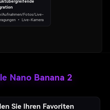
uktübergreifende
gration
e/Aufnahmen/Fotos/Live-
tragungen • Live-Kamera
gle Nano Banana 2
en Sie Ihren Favoriten