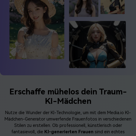
KI Portrait Generator
10 Beste Kostenlose KI Headshot Generators
KI Bild Generator
7 Beste Kostenlose KI Face Generators
KI Selfie Generator
10 Beste Kostenlose KI Headshot Generators
Kreativer Avatar
Mehr Erfahren >
KI Character Generator
KI Kunst Generator
KI Pink Doll Selfie Generator
Barbie Filter
Erschaffe mühelos dein Traum-
KI-Mädchen
Nutze die Wunder der KI-Technologie, um mit dem Media.io KI-
Mädchen-Generator umwerfende Frauenfotos in verschiedenen
Stilen zu erstellen. Ob professionell, künstlerisch oder
fantasievoll, die
KI-generierten Frauen
sind ein echtes