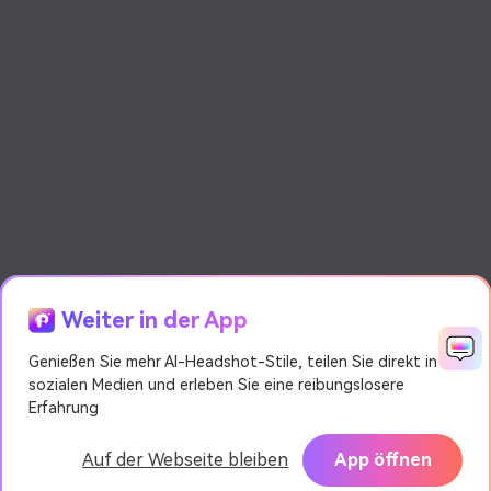
Weiter in der App
Genießen Sie mehr AI-Headshot-Stile, teilen Sie direkt in
sozialen Medien und erleben Sie eine reibungslosere
Erfahrung
Auf der Webseite bleiben
App öffnen
KI-Videogenerator
Jetzt
Pixpic - KI Portrait Generator
TESTEN
erstellen