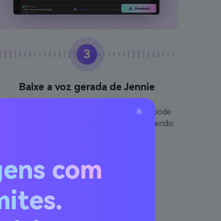
3
Baixe a voz gerada de Jennie
Após a geração do arquivo de áudio, você pode
visualizá-lo e baixá-lo no seu formato preferido.
gens com
mites.