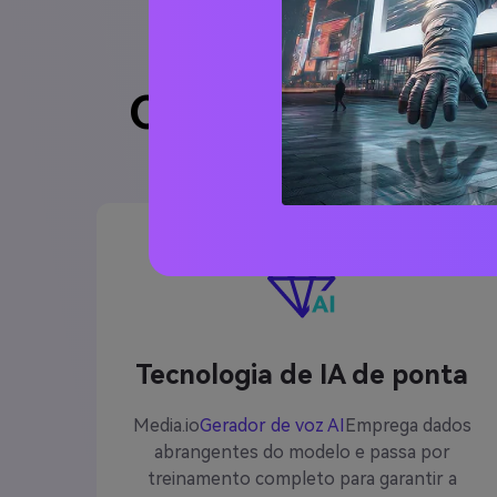
Características 
Tecnologia de IA de ponta
Media.io
Gerador de voz AI
Emprega dados
abrangentes do modelo e passa por
treinamento completo para garantir a