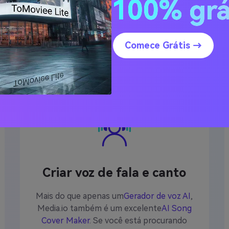
100% grá
de destaque de Jennie 
Comece Grátis →
Criar voz de fala e canto
Mais do que apenas um
Gerador de voz AI
,
Media.io também é um excelente
AI Song
Cover Maker
. Se você está procurando