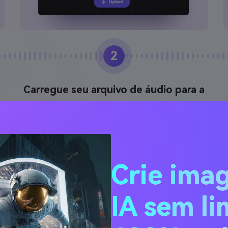
2
Carregue seu arquivo de áudio para a
IA processar
Faça o Upload do arquivo de áudio original que
você deseja transformar na voz de Jennie ou na
capa da música. Media.io acomoda vários formatos
Crie ima
de áudio. Em seguida, aguarde o processamento
de IA para produzir o resultado final.
IA sem li