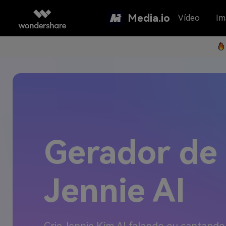
Media.io
Vídeo
Im
Gerador de
Jennie AI