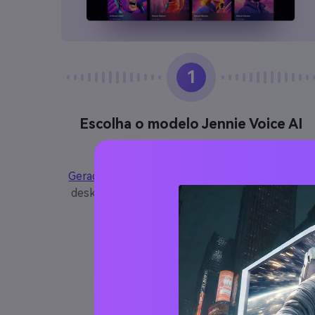
1
Escolha o modelo Jennie Voice AI
Acesso Media.io grátis
AI Vocal Singer
Gerador
Através do seu celular ou navegador de
desktop, e opte pelo modelo de voz Jennie AI.