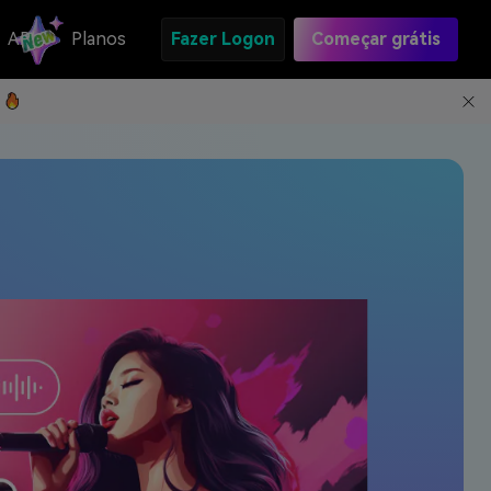
API
Planos
Fazer Logon
Começar grátis