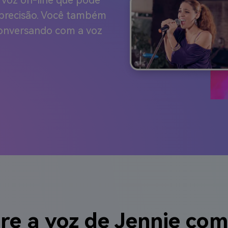
 voz on-line que pode
 precisão. Você também
conversando com a voz
re a voz de Jennie com