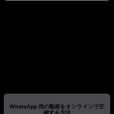
WhatsApp 用動画圧縮
今日よく使われているコミュニケーションプラットフォームの一
つである WhatsApp では、メディアファイルや他のドキュメント
の共有も頻繁に行われます。ただし、ムービークリップの場合、
WhatsApp 用に動画を圧縮
する必要があります。メッセージン
グツールでは16MB以下の動画のみ送信できます。この制限を超え
ている場合は、WhatsApp の規定に従うために動画を圧縮する必
要があります。
その時に役立つのが当社の
WhatsApp ビデオ圧縮
ツールです。
Media.ioは様々な統合ツールを備えたオールインワンのオンライ
ンツールキットで、動画圧縮機能も含まれています。Media.ioの
WhatsApp ビデオ圧縮ツールは無料で利用できます。画質を保ち
ながら簡単に圧縮する複数の方法を提供しています。
WhatsApp 用の動画をオンラインで圧
縮する方法