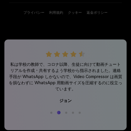
プライバシー
利用規約
クッキー
返金ポリシー
ールを
以前
私は学校の教師で、コロナ以降、生徒に向けて動画チュート
を効
ップ
リアルを作成・共有するよう学校から指示されました。連絡
動画
で学
手段が WhatsApp しかないので、Video Compressor は画質
を活
Me
を損なわずに WhatsApp 用動画サイズを圧縮するのに役立っ
ています。
ジョン