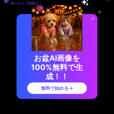
?
時のサイズ制限は？
現時点で、WhatsAppは
16MBまで
の動画ファイルのアップロードと共
有が可能です。ただし、WhatsApp 用に動画サイズを縮小したくない場
合は、動画をドキュメントとして送信することもできます。
2. 大きな動画ファイルをWhatsAppで送る方法は？
?
お盆AI画像を
3. Media.io でスマホから WhatsApp 用に動画を圧縮
100%無料で生
?
できますか？
成！！
4. WhatsApp 用に画質を落とさずに動画サイズを縮小
無料で始める→
?
するには？
5. Media.io で無料で圧縮可能な動画アップロードサイ
?