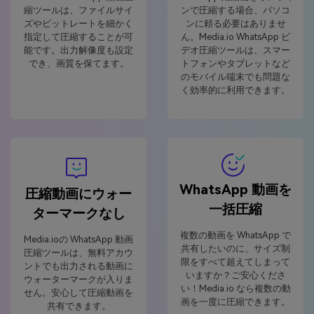
縮ツールは、ファイルサイ
ンで圧縮する場合、パソコ
ズやビットレートを細かく
ンに頼る必要はありませ
指定して圧縮することが可
ん。Media.io WhatsApp ビ
能です。出力解像度も設定
デオ圧縮ツールは、スマー
でき、画質を保てます。
トフォンやタブレットなど
のモバイル端末でも問題な
く効率的に利用できます。
WhatsApp 動画を
圧縮動画にウォー
一括圧縮
ターマークなし
複数の動画を WhatsApp で
Media.ioの WhatsApp 動画
共有したいのに、サイズ制
圧縮ツールは、無料アカウ
限をすべて超えてしまって
ントでも出力される動画に
いますか？ご安心くださ
ウォーターマークが入りま
い！Media.io なら複数の動
せん。安心して圧縮動画を
画を一度に圧縮できます。
共有できます。