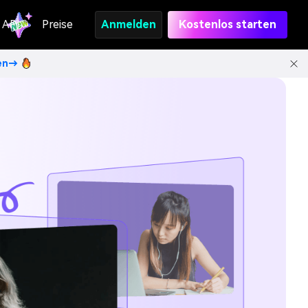
API
Preise
Anmelden
Kostenlos starten
ten→