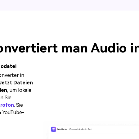
nvertiert man Audio i
eodatei
onverter in
Jetzt Dateien
den
, um lokale
n Sie
krofon
. Sie
n YouTube-