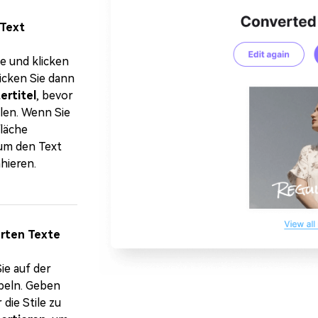
 Text
te und klicken
licken Sie dann
ertitel
, bevor
hlen. Wenn Sie
fläche
 um den Text
hieren.
erten Texte
ie auf der
mpeln. Geben
die Stile zu