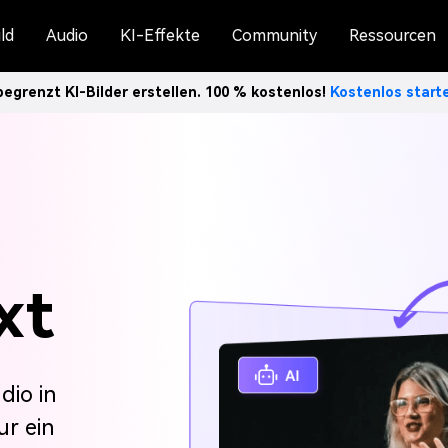
ld
Audio
KI-Effekte
Community
Ressourcen
egrenzt KI-Bilder erstellen. 100 % kostenlos!
Kostenlos star
xt
dio in
ur ein