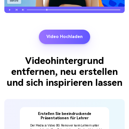
Video Hochladen
Videohintergrund
entfernen, neu erstellen
und sich inspirieren lassen
 hinzufügen
Erstellen Sie beeindruckende
Reise-Vlo
Präsentationen für Lehrer
ellen Sie sie mit
 wieder her - eine
Der Media.io Video BG Remover kann Lehrern unter
Entfernen Sie jed