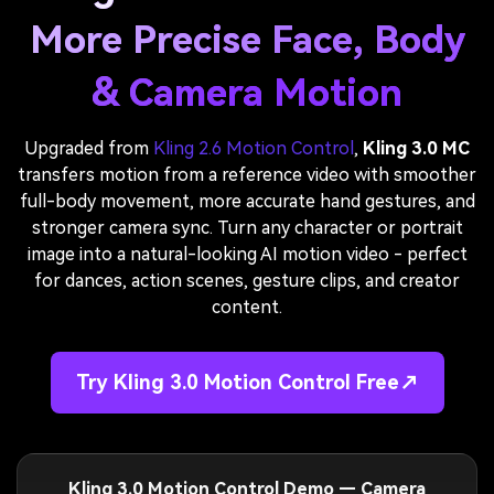
More Precise Face, Body
& Camera Motion
Upgraded from
Kling 2.6 Motion Control
,
Kling 3.0 MC
transfers motion from a reference video with smoother
full-body movement, more accurate hand gestures, and
stronger camera sync. Turn any character or portrait
image into a natural-looking AI motion video - perfect
for dances, action scenes, gesture clips, and creator
content.
Try Kling 3.0 Motion Control Free↗
Kling 3.0 Motion Control Demo — Camera