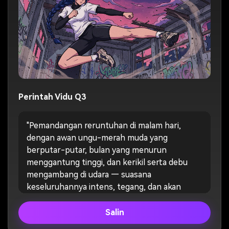
Perintah Vidu Q3
"Pemandangan reruntuhan di malam hari,
dengan awan ungu-merah muda yang
berputar-putar, bulan yang menurun
menggantung tinggi, dan kerikil serta debu
mengambang di udara — suasana
keseluruhannya intens, tegang, dan akan
meledak. Nada MusikTema pembukaan anime
Jepang gaya rock elektronik/ketukan drum
Salin
yang kuat, babak pertama dengan tempo