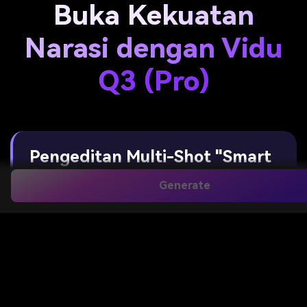
Buka Kekuatan
Narasi dengan Vidu
Q3 (Pro)
Pengeditan Multi-Shot "Smart
Cuts".
Generate
Lupakan batasan single-take. Vidu Q3
secara cerdas memahami kecepatan narasi,
secara otomatis menghasilkan transisi
adegan profesional dan urutan multi-sudut
dari satu prompt.