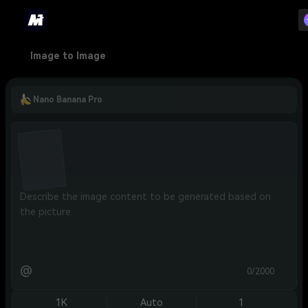
Image to Image
Nano Banana Pro
@
0/2000
1K
Auto
1