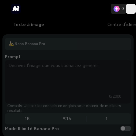
0
Texte à image
Centre d’idée
Nano Banana Pro
Prompt
0/2000
Conseils: Utilisez les conseils en anglais pour obtenir de meilleurs
résultats.
1K
9:16
1
Mode Illimité Banana Pro