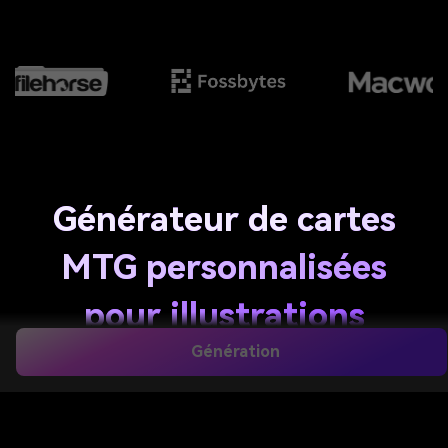
Générateur de cartes
MTG personnalisées
pour illustrations
Génération
fantasy IA ultra-
rapides