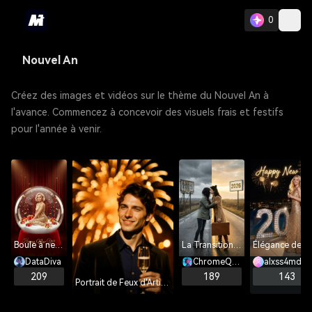
0
Nouvel An
Créez des images et vidéos sur le thème du Nouvel An à
l'avance. Commencez à concevoir des visuels frais et festifs
pour l'année à venir.
Boule à neige du Nouvel An
La Transition de 2026
DataDiva
ChromeQueen
alxss4mdf
209
189
143
Portrait de Feux d'Artifice