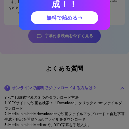
クセスできないように設計
成！！
す。Media.io Auto subtitle
されています。
generatorを使うと、手間な
く実現できます。
無料で始める→
字幕付き映画を今すぐ見る
よくある質問
オンラインで無料でダウンロードする方法は？
?
YIFI/YTS形式字幕の３つのダウンロード方法:
1.
YIFYサイトで映画名検索 > 「Download」クリック > .srt ファイルダ
ウンロード
2.
Media.io subtitle downloaderで映画ファイルアップロード > 自動字幕
生成・翻訳を開始 > .srt ファイルをダウンロード
3.
Media.io subtitle editorで、YIFY字幕を手動入力。