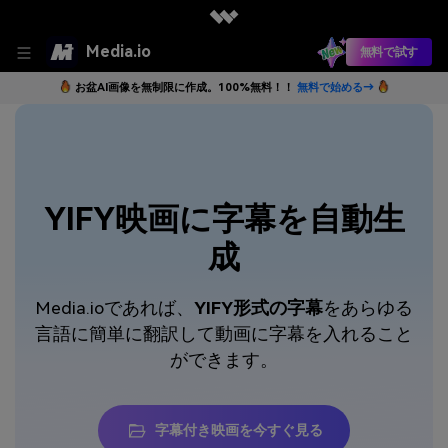
Media.io
無料で試す
お盆AI画像を無制限に作成。100%無料！！
無料で始める→
YIFY映画に字幕を自動生
成
Media.ioであれば、
YIFY形式の字幕
をあらゆる
言語に簡単に翻訳して動画に字幕を入れること
ができます。
字幕付き映画を今すぐ見る