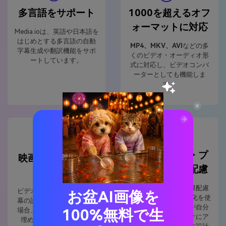
多言語をサポート
1000を超えるオフ
ォーマットに対応
Media.ioは、英語や日本語を
はじめとする多言語の自動
MP4、MKV、AVI
などの多
字幕生成や翻訳機能をサポ
くのビデオ・オーディオ形
ートしています。
式に対応し、ビデオコンバ
ーターとしても機能しま
す。
セキュリティ・プ
映画に字幕を埋め
ライバシーに配慮
込む
ウイルス対策に最大限配慮
ビデオプレイヤーでYIFY字
お盆AI画像を
され、高度なSSL暗号化を使
幕の読み込みに問題がある
用して、不要な人物が自分
100%無料で生
場合、字幕をビデオに直接
のビデオやオーディオにア
埋め込むのが良い方法で