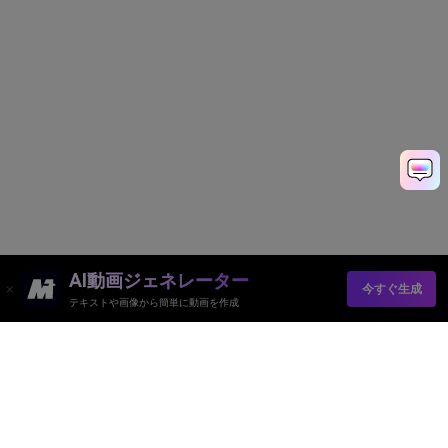
AI動画ジェネレーター
今すぐ生成
テキストや画像から簡単に動画を作成
Media.io オンラインツール
品質評価:
4.8
(215,357 Votes)