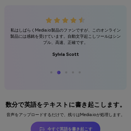
ター
こ
私はしばらくMedia.io製品のファンですが、このオンライン
間を
ター
製品には感銘を受けています。自動文字起こしツールはシン
は幸
こ
プル、高速、正確です。
Sylvia Scott
数分で英語をテキストに書き起こします。
音声をアップロードするだけで、残りはMedia.ioが処理します。
今すぐ英語を書き起こす