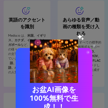
英語のアクセント
あらゆる音声／動
を識別
画の種類を受け入
れる
Media.io は、
米国、イギリ
ス、カナダ、インド、シン
Media.ioは、すべての標準的
ガポール
など、主に英語圏
な音声／動画形式をサポー
の様々なアクセントの英語
トしています。
MP3、
の文字起こしをサポートし
M4A、WAV、MP4、MOV、
ています。また、
スペイン
WebM、AVI、OGG、FLAC
語、フランス語、ドイツ
などを直接アップロードし
語、ポーランド語
など、他
て英語のテキストを生成す
の人気言語にも挑戦できま
ることができます。
す。
お盆AI画像を
100%無料で生
成！！