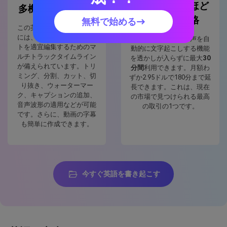
信じられないほど
多機能エディター
のお手頃価格
無料で始める→
この英語の文字起こし機能
には、音声、動画、テキス
無料ユーザーは、音声を自
トを適宜編集するためのマ
動的に文字起こしする機能
ルチトラックタイムライン
を透かしが入らずに最大
30
が備えられています。トリ
分間
利用できます。月額わ
ミング、分割、カット、切
ずか2.95ドルで180分まで延
り抜き、ウォーターマー
長できます。これは、現在
ク、キャプションの追加、
の市場で見つけられる最高
音声波形の適用などが可能
の取引の1つです。
です。さらに、動画の字幕
も簡単に作成できます。
今すぐ英語を書き起こす