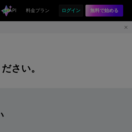
API
料金プラン
ログイン
無料で始める
ください。
い