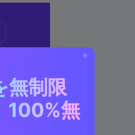
rter
を無制限
式対応
一括変換
り90X倍の速さ
100%無
ード