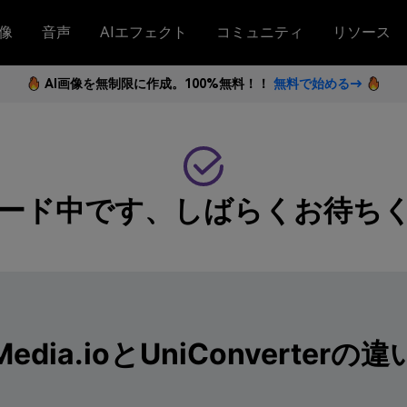
像
音声
AIエフェクト
コミュニティ
リソース
AI画像を無制限に作成。100%無料！！
無料で始める→
ード中です、しばらくお待ち
Media.ioとUniConverterの違