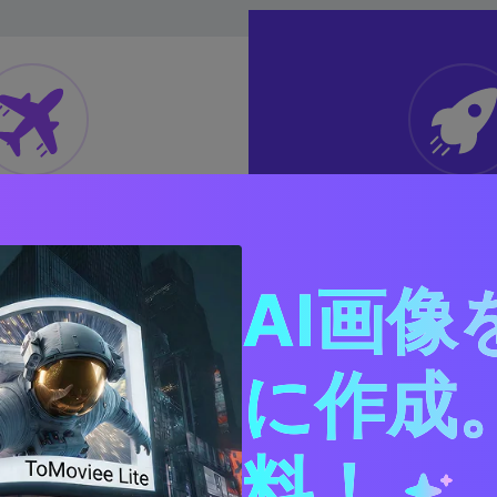
edia.io
UniConve
い
0秒待ち
AI画像
ァイルサイズ制限あり
サイズ制限なし
対応
1000種出入力形
ァイルを同時にアップロード
複数のファイルを
や遅い
他のコンバーターよ
に作成。
今すぐ変換
無料ダウンロ
料！