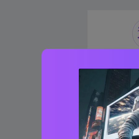
M
待ち時間が長
100MBフ
主流形式のみ
最大2個のフ
スピードがや