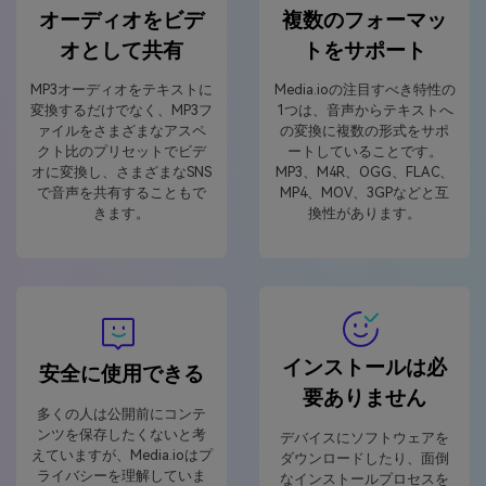
オーディオをビデ
複数のフォーマッ
オとして共有
トをサポート
MP3オーディオをテキストに
Media.ioの注目すべき特性の
変換するだけでなく、MP3フ
1つは、音声からテキストへ
ァイルをさまざまなアスペ
の変換に複数の形式をサポ
クト比のプリセットでビデ
ートしていることです。
オに変換し、さまざまなSNS
MP3、M4R、OGG、FLAC、
で音声を共有することもで
MP4、MOV、3GPなどと互
きます。
換性があります。
インストールは必
安全に使用できる
要ありません
多くの人は公開前にコンテ
ンツを保存したくないと考
デバイスにソフトウェアを
えていますが、Media.ioはプ
ダウンロードしたり、面倒
ライバシーを理解していま
なインストールプロセスを