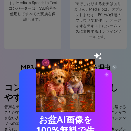
す。Media.io Speech to Text
実行したりする必要はあり
コンバーターは、SSL暗号を
ません。Media.ioは、タブレ
使用してすべての変換を保
ットまたは、PC上の任意の
護します。
ブラウザで動作し、オーデ
ィオをテキストにシームレ
スに変換するオンラインツ
ールです。
MP3をテキストに変換する理由
コンテンツをよりアクセスし
やすくする
音声をテキストに変換すると、コンテンツをより多くの視聴者に届ける
ことができます。たとえば、聴覚障害のある人や音量を上げることがで
お盆AI画像を
きない人でも、いつでもテキストを読むことができ、字幕付きコンテン
ツへのエンゲージメントが35%増加しました。
100%無料で生
さらに、検索エンジンのクローラーは、テキスト形式の字幕とキャプシ