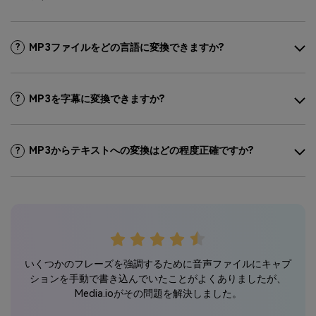
MP3ファイルをどの言語に変換できますか?
?
MP3を字幕に変換できますか?
?
MP3からテキストへの変換はどの程度正確ですか?
?
ート
M
いくつかのフレーズを強調するために音声ファイルにキャプ
理解
して
ションを手動で書き込んでいたことがよくありましたが、
ファイ
で
Media.ioがその問題を解決しました。
りま