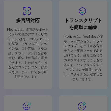
多言語対応
トランスクリプト
を簡単に編集
Media.ioは、多言語サポート
において他のアプリより際
Media.io は、YouTube の字
立っています。MP3ファイル
幕、キャプション、トラン
を英語、フランス語、スペ
スクリプトを生成する音声
イン語、ロシア語、トルコ
テキスト変換ツールである
語、スウェーデン語などを
だけでなく、好みに応じて
含む、89以上の言語に変換
カスタマイズすることもで
できます。したがって、あ
きます。ワンクリックでキ
なたのコンテンツを、どの
ャプションを編集、入力
国もターゲットにできる可
し、スタイルを設定するこ
能性があります。
ともできます。