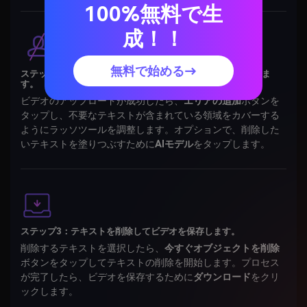
100%無料で生
成！！
無料で始める→
ステップ2：テキスト/ウォーターマーク領域をハイライトしま
す。
ビデオのアップロードが成功したら、
エリアの追加
ボタンを
タップし、不要なテキストが含まれている領域をカバーする
ようにラッソツールを調整します。オプションで、削除した
いテキストを塗りつぶすために
AIモデル
をタップします。
ステップ3：テキストを削除してビデオを保存します。
削除するテキストを選択したら、
今すぐオブジェクトを削除
ボタンをタップしてテキストの削除を開始します。プロセス
が完了したら、ビデオを保存するために
ダウンロード
をクリ
ックします。