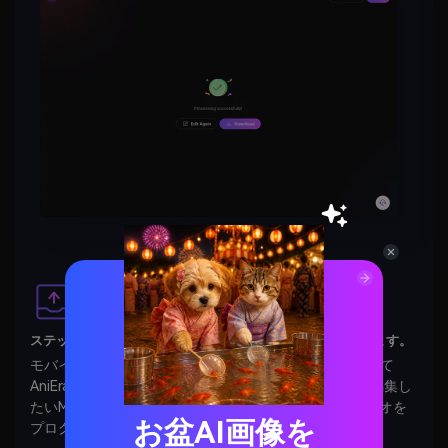
ステップ1：AniEraserを起動し、ビデオをアップロードします。
モバイルデバイスまたはデスクトップブラウザを使用して
AniEraserを起動し、
アップロード
ボタンをタップして編集し
たいMP4ビデオを参照および追加します。または、ビデオを
お盆AI画像を
プログラムにドラッグアンドドロップします。