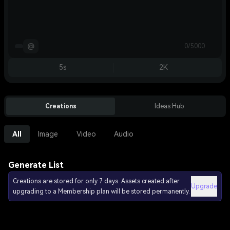
@
0/5000
5s
2K
Creations
Ideas Hub
All
Image
Video
Audio
Generate List
Creations are stored for only 7 days. Assets created after
Upgrade
upgrading to a Membership plan will be stored permanently.