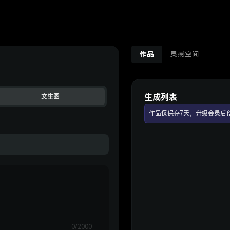
作品
灵感空间
生成列表
文生图
作品仅保存7天，升级会员后
0/2000