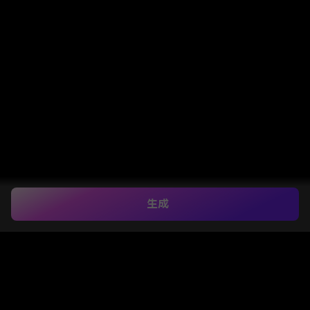
生成
Home
>
Image to Image
>
AI Shoe Try-On Online – Instantly See Shoes on You with Virtual AI Try On