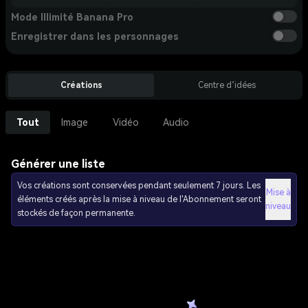
Mode Illimité Banana Pro
Enregistrer dans les personnages
Créations
Centre d’idées
Tout
Image
Vidéo
Audio
Générer une liste
Vos créations sont conservées pendant seulement 7 jours. Les
Mise à
éléments créés après la mise à niveau de l'Abonnement seront
niveau
stockés de façon permanente.