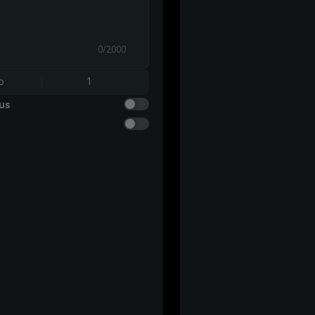
0/2000
o
1
us