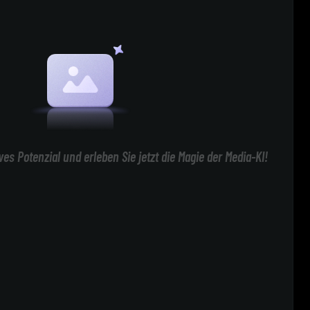
ives Potenzial und erleben Sie jetzt die Magie der Media-KI!