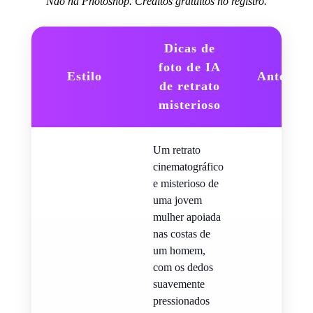
Não há Photoshop. Créditos gratuitos no registro.
Dicas de
foto de IA
Estilo
Antevisã
de retrato
misterioso
Um retrato
cinematográfico
e misterioso de
uma jovem
mulher apoiada
nas costas de
um homem,
com os dedos
suavemente
pressionados