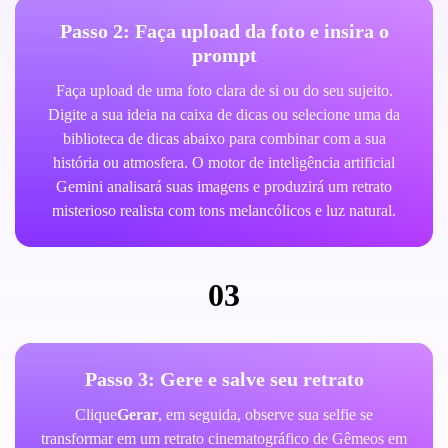
Passo 2: Faça upload da foto e insira o
prompt
Faça upload de uma foto clara de si ou do seu sujeito.
Digite a sua ideia na caixa de dicas ou selecione uma da
biblioteca de dicas abaixo para combinar com a sua
história ou atmosfera. O motor de inteligência artificial
Gemini analisará suas imagens e produzirá um retrato
misterioso realista com tons melancólicos e luz natural.
03
Passo 3: Gere e salve seu retrato
Clique
Gerar
, em seguida, observe sua selfie se
transformar em um retrato cinematográfico de Gêmeos em