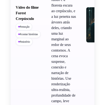
floresta escura
Vídeo do filme
ao crepúsculo, e
Forest
a luz penetra nas
Crepúsculo
árvores atrás
#emoção
deles, criando
uma luz
#contar histórias
marginal ao
#mistério
redor de seus
contornos. A
cena evoca
suspense,
conexão e
narração de
histórias. Use
renderização
ultra-realista,
profundidade de
campo, leve