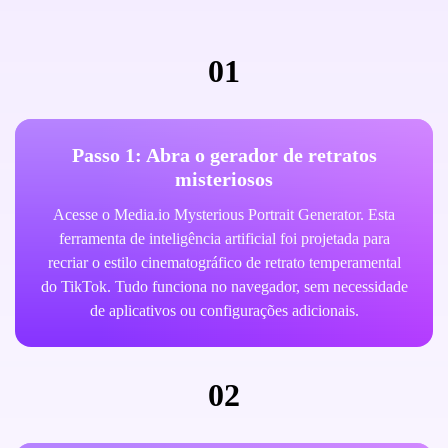
01
Passo 1: Abra o gerador de retratos
misteriosos
Acesse o Media.io Mysterious Portrait Generator. Esta
ferramenta de inteligência artificial foi projetada para
recriar o estilo cinematográfico de retrato temperamental
do TikTok. Tudo funciona no navegador, sem necessidade
de aplicativos ou configurações adicionais.
02