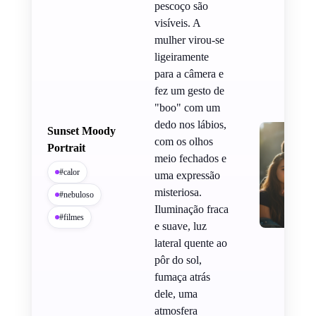
pescoço são
visíveis. A
mulher virou-se
ligeiramente
para a câmera e
fez um gesto de
"boo" com um
dedo nos lábios,
Sunset Moody
com os olhos
Portrait
meio fechados e
#calor
uma expressão
misteriosa.
#nebuloso
Iluminação fraca
#filmes
e suave, luz
lateral quente ao
pôr do sol,
fumaça atrás
dele, uma
atmosfera