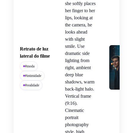
she softly places
her finger to her
lips, looking at
the camera, he
looks ahead
with slight
smile. Use
Retrato de luz
dramatic side
lateral do filme
lighting from
#moda
right, ambient
deep blue
#intimidade
shadows, warm
#realidade
back-light halo.
Vertical frame
(9:16).
Cinematic
portrait
photography
style, high