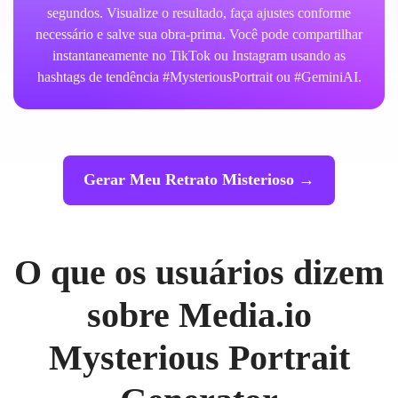
segundos. Visualize o resultado, faça ajustes conforme
necessário e salve sua obra-prima. Você pode compartilhar
instantaneamente no TikTok ou Instagram usando as
hashtags de tendência #MysteriousPortrait ou #GeminiAI.
Gerar Meu Retrato Misterioso →
O que os usuários dizem
sobre Media.io
Mysterious Portrait