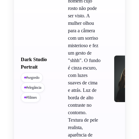
homem cujo
rosto não pode
ser visto. A
mulher olhou
para a câmera
com um sorriso
misterioso e fez
um gesto de
Dark Studio
"shhh". O fundo
Portrait
é cinza escuro,
com luzes
#segredo
suaves de cima
#elegância
e atrás. Luz de
borda de alto
#filmes
contraste no
contorno.
Textura de pele
realista,
aparência de