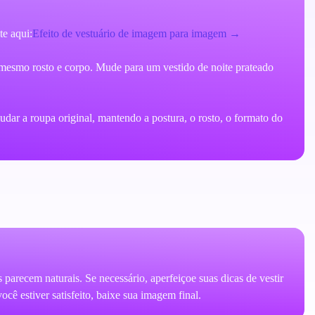
te aqui:
Efeito de vestuário de imagem para imagem →
esmo rosto e corpo. Mude para um vestido de noite prateado
ar a roupa original, mantendo a postura, o rosto, o formato do
 parecem naturais. Se necessário, aperfeiçoe suas dicas de vestir
ê estiver satisfeito, baixe sua imagem final.