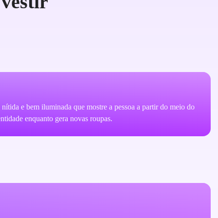
vestir
 nítida e bem iluminada que mostre a pessoa a partir do meio do
entidade enquanto gera novas roupas.