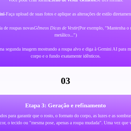
ini
-Faça upload de suas fotos e aplique as alterações de estilo diretamen
da de roupas novas
Gêmeos Dicas de Vestir
(Por exemplo, "Mantenha o m
metálico...")
ma segunda imagem mostrando a roupa alvo e diga à Gemini AI para mud
corpo e o fundo exatamente idênticos.
03
Etapa 3: Geração e refinamento
dos para garantir que o rosto, o formato do corpo, as luzes e as sombras
 cor, o tecido ou "mesma pose, apenas a roupa mudada". Uma vez que voc