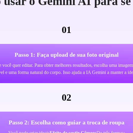
usar o Gemini AI para se 
01
Passo 1: Faça upload de sua foto original
e você quer editar. Para obter melhores resultados, escolha uma imagem
vel e uma forma natural do corpo. Isso ajuda a IA Gemini a manter a id
02
Passo 2: Escolha como guiar a troca de roupa
Você pode criar ideais
Efeito de vestir Gêmeos
De três formas: