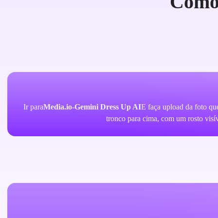
Como 
Ir para
Media.io-Gemini Dress Up AI
E faça upload da foto qu
tronco para cima, com um rosto visí