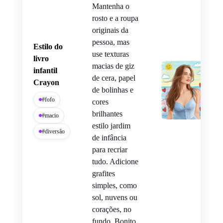
Mantenha o
rosto e a roupa
originais da
pessoa, mas
Estilo do
use texturas
livro
macias de giz
infantil
de cera, papel
Crayon
de bolinhas e
#fofo
cores
brilhantes
#macio
estilo jardim
#diversão
de infância
para recriar
tudo. Adicione
grafites
simples, como
sol, nuvens ou
corações, no
fundo. Bonito,