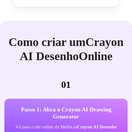
Como criar um
Crayon
AI Desenho
Online
01
Passo 1: Abra o Crayon AI Drawing
Generator
Vá para o site online da Media.io
Crayon AI Desenho