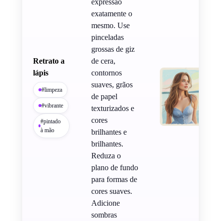
expressão
exatamente o
mesmo. Use
pinceladas
grossas de giz
Retrato a
de cera,
lápis
contornos
suaves, grãos
#limpeza
de papel
#vibrante
texturizados e
cores
#pintado
à mão
brilhantes e
brilhantes.
Reduza o
plano de fundo
para formas de
cores suaves.
Adicione
sombras