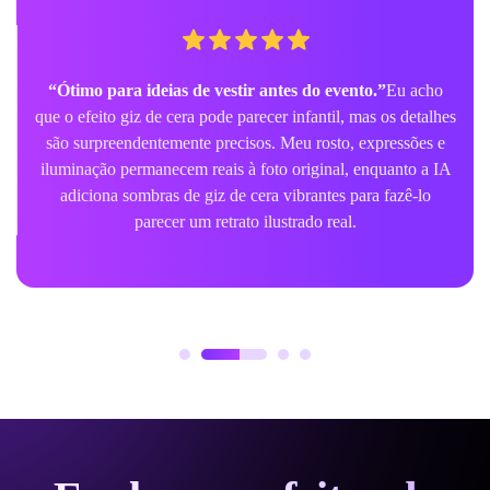
“Ótimo para ideias de vestir antes do evento.”
Eu acho
que o efeito giz de cera pode parecer infantil, mas os detalhes
são surpreendentemente precisos. Meu rosto, expressões e
iluminação permanecem reais à foto original, enquanto a IA
adiciona sombras de giz de cera vibrantes para fazê-lo
parecer um retrato ilustrado real.