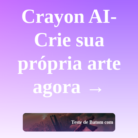
Crayon AI-
Crie sua
própria arte
agora →
Teste de Batom com