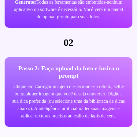
Generator
Todas as ferramentas são embutidas-nenhum
aplicativo ou software é necessário. Você verá um painel
de upload pronto para suas fotos.
02
Passo 2: Faça upload da foto e insira o
prompt
Clique em Carregar imagem e selecione seu retrato, selfie
ou qualquer imagem que você deseja converter. Digite a
sua dica preferida (ou selecione uma da biblioteca de dicas
abaixo). A inteligência artificial irá ler suas imagens e
aplicar texturas precisas ao estilo de lápis de cera.