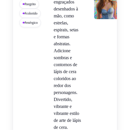
engraçados
#negrito
desenhados à
#colorido
mão, como
estrelas,
#enérgico
espirais, setas
e formas
abstratas.
Adicione
sombras e
contornos de
lápis de cera
coloridos ao
redor dos
personagens.
Divertido,
vibrante e
vibrante estilo
de arte de lápis
de cera.