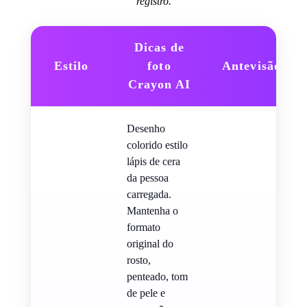
registro.
Dicas de
Estilo
foto
Antevisão
Crayon AI
Desenho
colorido estilo
lápis de cera
da pessoa
carregada.
Mantenha o
formato
original do
rosto,
penteado, tom
de pele e