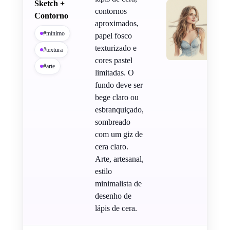
Sketch +
contornos
Contorno
aproximados,
#mínimo
papel fosco
texturizado e
#textura
cores pastel
#arte
limitadas. O
fundo deve ser
bege claro ou
esbranquiçado,
sombreado
com um giz de
cera claro.
Arte, artesanal,
estilo
minimalista de
desenho de
lápis de cera.