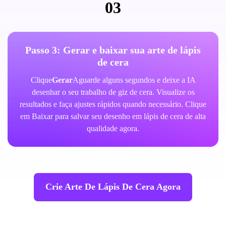
03
Passo 3: Gerar e baixar sua arte de lápis
de cera
Clique
Gerar
Aguarde alguns segundos e deixe a IA
desenhar o seu trabalho de giz de cera. Visualize os
resultados e faça ajustes rápidos quando necessário. Clique
em Baixar para salvar seu desenho em lápis de cera de alta
qualidade agora.
Crie Arte De Lápis De Cera Agora