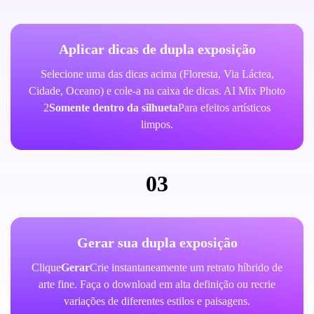
Aplicar dicas de dupla exposição
Selecione uma das dicas acima (Floresta, Via Láctea,
Cidade, Oceano) e cole-a na caixa de dicas. AI Mix Photo
2
Somente dentro da silhueta
Para efeitos artísticos
limpos.
03
Gerar sua dupla exposição
Clique
Gerar
Crie instantaneamente um retrato híbrido de
arte fine. Faça o download em alta definição ou recrie
variações de diferentes estilos e paisagens.