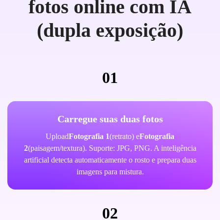
fotos online com IA
(dupla exposição)
01
Carregue suas duas fotos
Upload
Fotografia 1
(retrato) e
Fotografia
2
(paisagem/textura). Suporte: JPG, PNG. A inteligência
artificial detecta automaticamente o rosto e prepara duas
imagens para mistura.
02