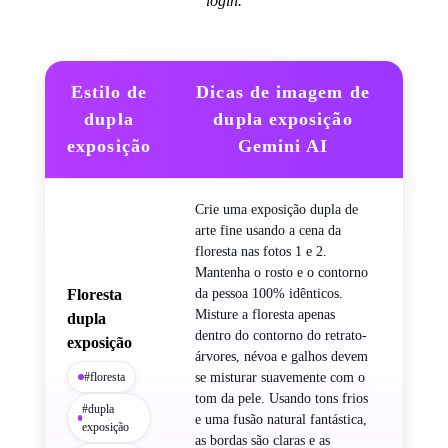
login.
Estilo de
Dicas de imagem de
dupla
dupla exposição
Ant
exposição
Gemini AI
Crie uma exposição dupla de
arte fine usando a cena da
floresta nas fotos 1 e 2.
Mantenha o rosto e o contorno
Floresta
da pessoa 100% idênticos.
Misture a floresta apenas
dupla
dentro do contorno do retrato-
exposição
árvores, névoa e galhos devem
#floresta
se misturar suavemente com o
tom da pele. Usando tons frios
#dupla
e uma fusão natural fantástica,
exposição
as bordas são claras e as