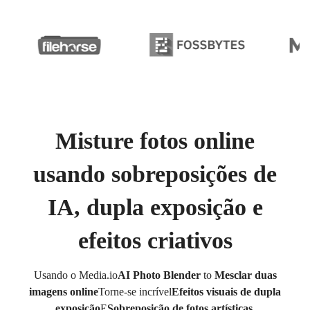
Misture fotos online
usando sobreposições de
IA, dupla exposição e
efeitos criativos
Usando o Media.io
AI Photo Blender
to
Mesclar duas
imagens online
Torne-se incrível
Efeitos visuais de dupla
exposição
E
Sobreposição de fotos artísticas
.