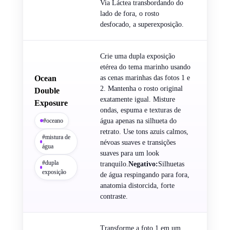
Via Láctea transbordando do
lado de fora, o rosto
desfocado, a superexposição.
Crie uma dupla exposição
etérea do tema marinho usando
Ocean
as cenas marinhas das fotos 1 e
2. Mantenha o rosto original
Double
exatamente igual. Misture
Exposure
ondas, espuma e texturas de
#oceano
água apenas na silhueta do
retrato. Use tons azuis calmos,
#mistura de
névoas suaves e transições
água
suaves para um look
#dupla
tranquilo.
Negativo:
Silhuetas
exposição
de água respingando para fora,
anatomia distorcida, forte
contraste.
Transforme a foto 1 em um